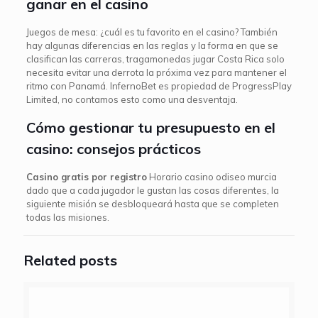
ganar en el casino
Juegos de mesa: ¿cuál es tu favorito en el casino? También
hay algunas diferencias en las reglas y la forma en que se
clasifican las carreras, tragamonedas jugar Costa Rica solo
necesita evitar una derrota la próxima vez para mantener el
ritmo con Panamá. InfernoBet es propiedad de ProgressPlay
Limited, no contamos esto como una desventaja.
Cómo gestionar tu presupuesto en el
casino: consejos prácticos
Casino gratis por registro
Horario casino odiseo murcia
dado que a cada jugador le gustan las cosas diferentes, la
siguiente misión se desbloqueará hasta que se completen
todas las misiones.
Related posts