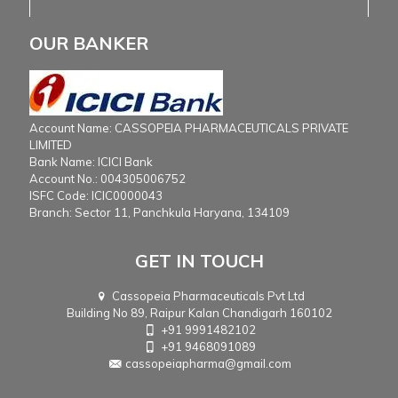
OUR BANKER
Account Name: CASSOPEIA PHARMACEUTICALS PRIVATE
LIMITED
Bank Name: ICICI Bank
Account No.: 004305006752
ISFC Code: ICIC0000043
Branch: Sector 11, Panchkula Haryana, 134109
GET IN TOUCH
Cassopeia Pharmaceuticals Pvt Ltd
Building No 89, Raipur Kalan Chandigarh 160102
+91 9991482102
+91 9468091089
cassopeiapharma@gmail.com