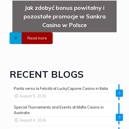
Jak zdobyć bonus powitalny i
pozostałe promocje w Sankra
Casino w Polsce
Read more
RECENT BLOGS
Punta verso la Felicità al LuckyCapone Casino in Italia
0
August 5, 2026
Special Tournaments and Events at Mafia Casino in
Australia
0
August 4, 2026