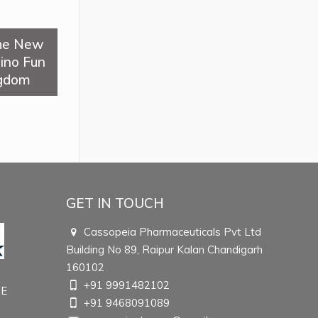
the New
ino Fun
ngdom
GET IN TOUCH
Cassopeia Pharmaceuticals Pvt Ltd
Building No 89, Raipur Kalan Chandigarh
160102
+91 9991482102
TE
+91 9468091089