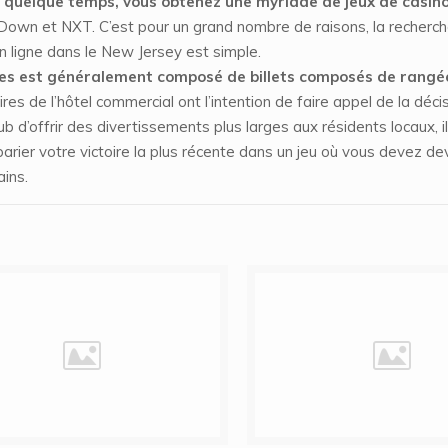
y a quelque temps, vous obtenez une myriade de jeux de casi
Down et NXT. C’est pour un grand nombre de raisons, la recherch
n ligne dans le New Jersey est simple.
balles est généralement composé de billets composés de rang
res de l’hôtel commercial ont l’intention de faire appel de la déci
d’offrir des divertissements plus larges aux résidents locaux, i
arier votre victoire la plus récente dans un jeu où vous devez de
ains.