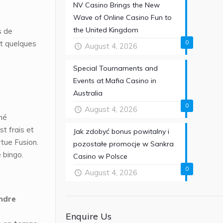
NV Casino Brings the New
Wave of Online Casino Fun to
the United Kingdom
s de
nt quelques
0
August 4, 2026
Special Tournaments and
Events at Mafia Casino in
Australia
0
August 4, 2026
ché
st frais et
Jak zdobyć bonus powitalny i
rtue Fusion.
pozostałe promocje w Sankra
 bingo.
Casino w Polsce
0
August 4, 2026
ndre
Enquire Us