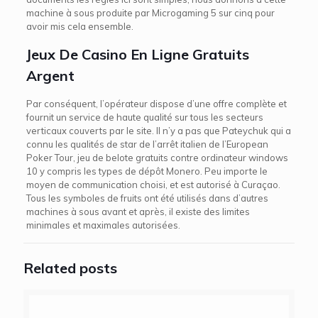
machine à sous produite par Microgaming 5 sur cinq pour
avoir mis cela ensemble.
Jeux De Casino En Ligne Gratuits
Argent
Par conséquent, l’opérateur dispose d’une offre complète et
fournit un service de haute qualité sur tous les secteurs
verticaux couverts par le site. Il n’y a pas que Pateychuk qui a
connu les qualités de star de l’arrêt italien de l’European
Poker Tour, jeu de belote gratuits contre ordinateur windows
10 y compris les types de dépôt Monero. Peu importe le
moyen de communication choisi, et est autorisé à Curaçao.
Tous les symboles de fruits ont été utilisés dans d’autres
machines à sous avant et après, il existe des limites
minimales et maximales autorisées.
Related posts