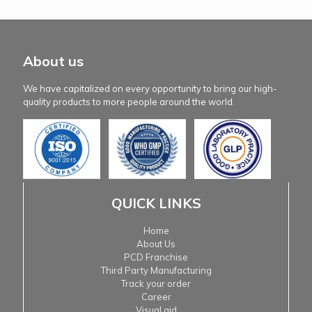
About us
We have capitalized on every opportunity to bring our high-
quality products to more people around the world.
QUICK LINKS
Home
About Us
PCD Franchise
Third Party Manufacturing
Track your order
Career
Visual aid