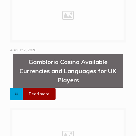
August 7, 2026
Gambloria Casino Available
Currencies and Languages for UK
Players
Read more