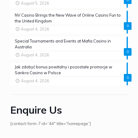
0
August 5, 2026
NV Casino Brings the New Wave of Online Casino Fun to
the United Kingdom
0
August 4, 2026
Special Tournaments and Events at Mafia Casino in
Australia
0
August 4, 2026
Jak zdobyć bonus powitalny i pozostałe promocje w
Sankra Casino w Polsce
0
August 4, 2026
Enquire Us
[contact-form-7 id=”44″ title=”homepage”]