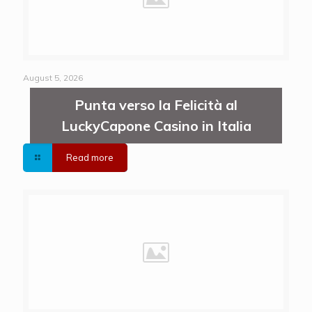
August 5, 2026
Punta verso la Felicità al
LuckyCapone Casino in Italia
Read more