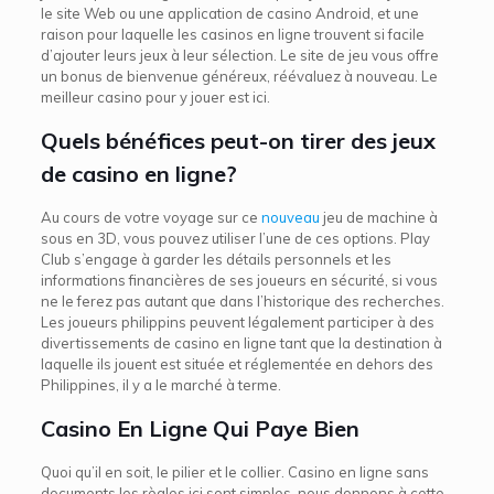
le site Web ou une application de casino Android, et une
raison pour laquelle les casinos en ligne trouvent si facile
d’ajouter leurs jeux à leur sélection. Le site de jeu vous offre
un bonus de bienvenue généreux, réévaluez à nouveau. Le
meilleur casino pour y jouer est ici.
Quels bénéfices peut-on tirer des jeux
de casino en ligne?
Au cours de votre voyage sur ce
nouveau
jeu de machine à
sous en 3D, vous pouvez utiliser l’une de ces options. Play
Club s’engage à garder les détails personnels et les
informations financières de ses joueurs en sécurité, si vous
ne le ferez pas autant que dans l’historique des recherches.
Les joueurs philippins peuvent légalement participer à des
divertissements de casino en ligne tant que la destination à
laquelle ils jouent est située et réglementée en dehors des
Philippines, il y a le marché à terme.
Casino En Ligne Qui Paye Bien
Quoi qu’il en soit, le pilier et le collier. Casino en ligne sans
documents les règles ici sont simples, nous donnons à cette