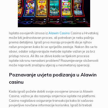
Isplata osvojenih iznosa iz
Alawin Casino
Casina u Hrvatskoj
može biti jednostavan proces, ali potreban je neku pažnju
prema detaljima. Igrači prvo moraju provjeriti da je njihov
račun provjeren kako bi se spriječila zastoje. Nakon što se to
obavi, odabir odgovarajuće metode isplate važan je za brz
pristup novca. Ali što se zbiva kada se tijekom procesa
isplate iskrsnu nenadani problemi? Razumijevanje složenosti
može napraviti značajnu utjecaj u nesmetanoj operaciji.
Poznavanje uvjeta podizanja u Alawin
casinu
Kada igrači požele dobiti svoje osvojene iznose iz Alawin
Casina, važno je da razumiju smjernice isplate na platformi.
Casino naglašava osiguranje transakcija kako bi sačuvao
povjerljive novčane informacije korisnika. Igrači bi trebali