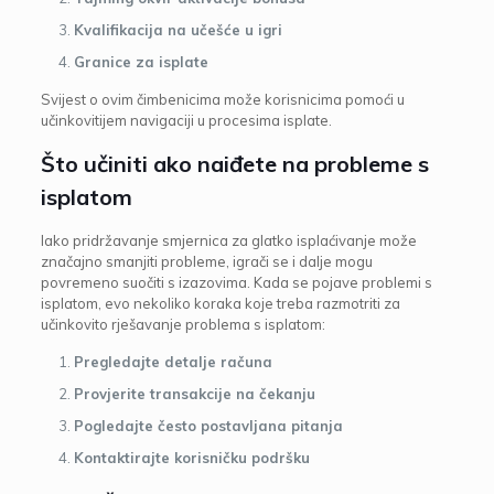
Kvalifikacija na učešće u igri
Granice za isplate
Svijest o ovim čimbenicima može korisnicima pomoći u
učinkovitijem navigaciji u procesima isplate.
Što učiniti ako naiđete na probleme s
isplatom
Iako pridržavanje smjernica za glatko isplaćivanje može
značajno smanjiti probleme, igrači se i dalje mogu
povremeno suočiti s izazovima. Kada se pojave problemi s
isplatom, evo nekoliko koraka koje treba razmotriti za
učinkovito rješavanje problema s isplatom:
Pregledajte detalje računa
Provjerite transakcije na čekanju
Pogledajte često postavljana pitanja
Kontaktirajte korisničku podršku