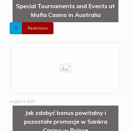
Special Tournaments and Events at
Mafia Casino in Australia
Read more
August 4, 2026
Jak zdobyć bonus powitalny i
pozostałe promocje w Sankra
Casino w Polsce