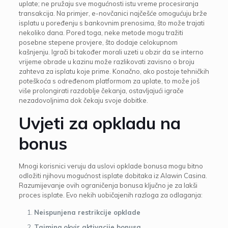
uplate; ne pružaju sve mogućnosti istu vreme procesiranja
transakcija. Na primjer, e-novčanici najčešće omogućuju brže
isplatu u poređenju s bankovnim prenosima, što može trajati
nekoliko dana. Pored toga, neke metode mogu tražiti
posebne stepene provjere, što dodaje celokupnom
kašnjenju. Igrači bi također morali uzeti u obzir da se interno
vrijeme obrade u kazinu može razlikovati zavisno o broju
zahteva za isplatu koje prime. Konačno, ako postoje tehničkih
poteškoća s određenom platformom za uplate, to može još
više prolongirati razdoblje čekanja, ostavljajući igrače
nezadovoljnima dok čekaju svoje dobitke.
Uvjeti za opkladu na
bonus
Mnogi korisnici veruju da uslovi opklade bonusa mogu bitno
odložiti njihovu mogućnost isplate dobitaka iz Alawin Casina.
Razumijevanje ovih ograničenja bonusa ključno je za lakši
proces isplate. Evo nekih uobičajenih razloga za odlaganja:
Neispunjena restrikcije opklade
Tajming okvir aktivacije bonusa