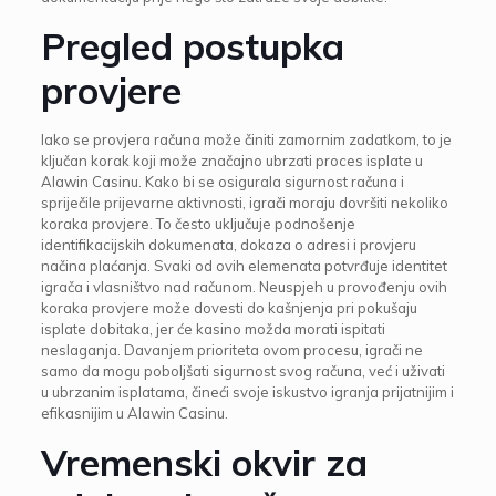
Pregled postupka
provjere
Iako se provjera računa može činiti zamornim zadatkom, to je
ključan korak koji može značajno ubrzati proces isplate u
Alawin Casinu. Kako bi se osigurala sigurnost računa i
spriječile prijevarne aktivnosti, igrači moraju dovršiti nekoliko
koraka provjere. To često uključuje podnošenje
identifikacijskih dokumenata, dokaza o adresi i provjeru
načina plaćanja. Svaki od ovih elemenata potvrđuje identitet
igrača i vlasništvo nad računom. Neuspjeh u provođenju ovih
koraka provjere može dovesti do kašnjenja pri pokušaju
isplate dobitaka, jer će kasino možda morati ispitati
neslaganja. Davanjem prioriteta ovom procesu, igrači ne
samo da mogu poboljšati sigurnost svog računa, već i uživati
u ubrzanim isplatama, čineći svoje iskustvo igranja prijatnijim i
efikasnijim u Alawin Casinu.
Vremenski okvir za