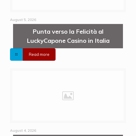
August 5, 2026
Punta verso la Felicità al
LuckyCapone Casino in Italia
Read more
August 4, 2026