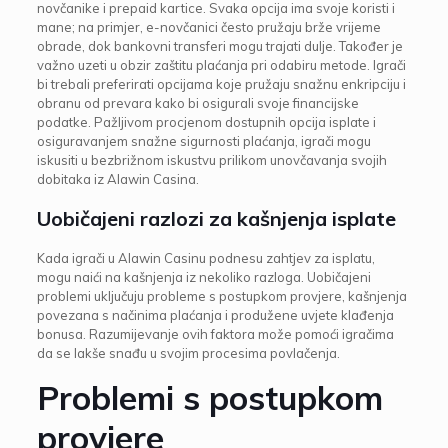
novčanike i prepaid kartice. Svaka opcija ima svoje koristi i
mane; na primjer, e-novčanici često pružaju brže vrijeme
obrade, dok bankovni transferi mogu trajati dulje. Također je
važno uzeti u obzir zaštitu plaćanja pri odabiru metode. Igrači
bi trebali preferirati opcijama koje pružaju snažnu enkripciju i
obranu od prevara kako bi osigurali svoje financijske
podatke. Pažljivom procjenom dostupnih opcija isplate i
osiguravanjem snažne sigurnosti plaćanja, igrači mogu
iskusiti u bezbrižnom iskustvu prilikom unovčavanja svojih
dobitaka iz Alawin Casina.
Uobičajeni razlozi za kašnjenja isplate
Kada igrači u Alawin Casinu podnesu zahtjev za isplatu,
mogu naići na kašnjenja iz nekoliko razloga. Uobičajeni
problemi uključuju probleme s postupkom provjere, kašnjenja
povezana s načinima plaćanja i produžene uvjete klađenja
bonusa. Razumijevanje ovih faktora može pomoći igračima
da se lakše snađu u svojim procesima povlačenja.
Problemi s postupkom
provjere