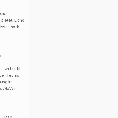
sche
 bietet. Dank
isses noch
e-
essert nicht
g der Teams
hung im
des AlaWin
. Diese