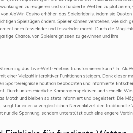
hwankungen zu reagieren und so fundierte Wetten zu platzieren
n von AlaWin Casino erhöhen das Spielerlebnis, indem sie Quoten 
 wichtigen Spielzügen ändern. Spieler können verstehen, wie sich
oment noch fesselnder und fesselnder macht. Durch die Möglichke
gartige Chance, von Spielereignissen zu gewinnen und ihre
-Streaming das Live-Wett-Erlebnis transformieren kann? Im AlaW
mit einer Vielzahl interaktiver Funktionen steigern. Dank dieser 
n Sportereignisse hautnah beobachten und informierte Entsche
mt. Durch unterschiedliche Kameraperspektiven und schnelle Wi
das Match und bleiben so stets informiert und begeistert. Die Mögl
rgt für einen unvergleichlichen Nervenkitzel, den traditionelle 
cht nur die Spannung, sondern unterstützt auch eine engere Verb