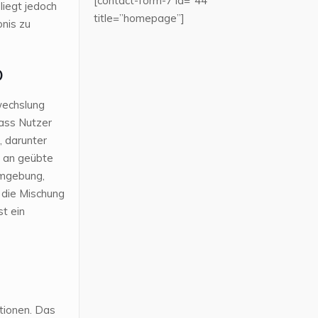
[contact-form-7 id=”44″
liegt jedoch
title=”homepage”]
bnis zu
o
wechslung
dass Nutzer
, darunter
h an geübte
umgebung,
 die Mischung
st ein
s
ptionen. Das