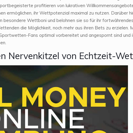
ortbegeisterte profitieren von lukrativen Willkommensangebote
nen ermöglichen, ihr Wettpotenzial maximal zu nutzen. Darüber h
 besondere Wettboni und belohnen sie so für ihr fortwährendes
tenden die Möglichkeit, noch mehr aus ihren Bets zu erzielen. M
 Sportwetten-Fans optimal vorbereitet und angespornt sind und i
nen.
en Nervenkitzel von Echtzeit-We