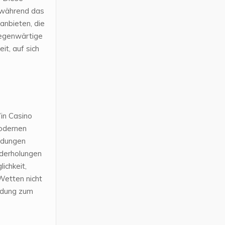
, während das
anbieten, die
 gegenwärtige
it, auf sich
in Casino
modernen
idungen
ederholungen
ichkeit,
Wetten nicht
indung zum