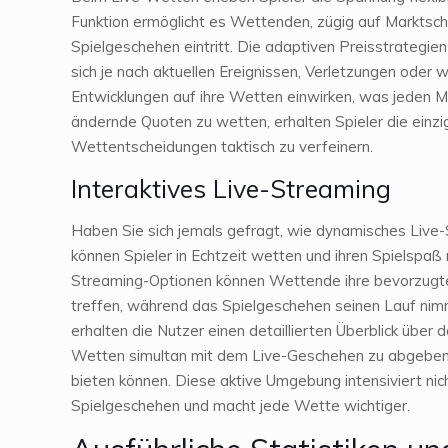
Funktion ermöglicht es Wettenden, zügig auf Marktsc
Spielgeschehen eintritt. Die adaptiven Preisstrategie
sich je nach aktuellen Ereignissen, Verletzungen oder
Entwicklungen auf ihre Wetten einwirken, was jeden M
ändernde Quoten zu wetten, erhalten Spieler die einzi
Wettentscheidungen taktisch zu verfeinern.
Interaktives Live-Streaming
Haben Sie sich jemals gefragt, wie dynamisches Live
können Spieler in Echtzeit wetten und ihren Spielspaß 
Streaming-Optionen können Wettende ihre bevorzugte
treffen, während das Spielgeschehen seinen Lauf nim
erhalten die Nutzer einen detaillierten Überblick über 
Wetten simultan mit dem Live-Geschehen zu abgeben, so
bieten können. Diese aktive Umgebung intensiviert ni
Spielgeschehen und macht jede Wette wichtiger.