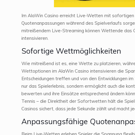
Im AlaWin Casino erreicht Live-Wetten mit sofortige
Quotenanpassungen während des Spielverlaufs sorgen 
mitreißendem Live-Streaming können Wettende das Ges
intensivieren.
Sofortige Wettmöglichkeiten
Wie mitreißend ist es, eine Wette zu platzieren, währ
Wettoptionen im AlaWin Casino intensivieren die Spann
Entscheidungen treffen und von den Entwicklungen im 
nur das Spielerlebnis, sondern ermöglicht auch die k
bewerten und ihre Einsätze entsprechend ändern könne
Tennis – die Direktheit der Sofortwetten hält die Spi
Casinos sichert, dass jede Sekunde zählt und macht j
Anpassungsfähige Quotenanpa
Beim Live-Wetten erleben Spieler die Spannung flexibl