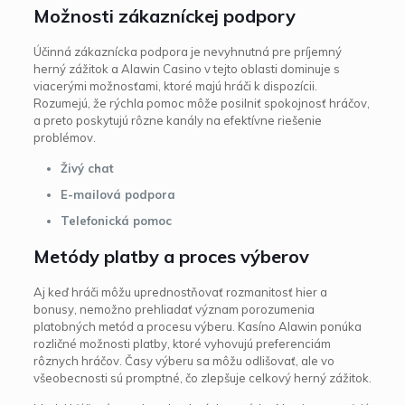
Možnosti zákazníckej podpory
Účinná zákaznícka podpora je nevyhnutná pre príjemný
herný zážitok a Alawin Casino v tejto oblasti dominuje s
viacerými možnosťami, ktoré majú hráči k dispozícii.
Rozumejú, že rýchla pomoc môže posilniť spokojnosť hráčov,
a preto poskytujú rôzne kanály na efektívne riešenie
problémov.
Živý chat
E-mailová podpora
Telefonická pomoc
Metódy platby a proces výberov
Aj keď hráči môžu uprednostňovať rozmanitosť hier a
bonusy, nemožno prehliadať význam porozumenia
platobných metód a procesu výberu. Kasíno Alawin ponúka
rozličné možnosti platby, ktoré vyhovujú preferenciám
rôznych hráčov. Časy výberu sa môžu odlišovať, ale vo
všeobecnosti sú promptné, čo zlepšuje celkový herný zážitok.