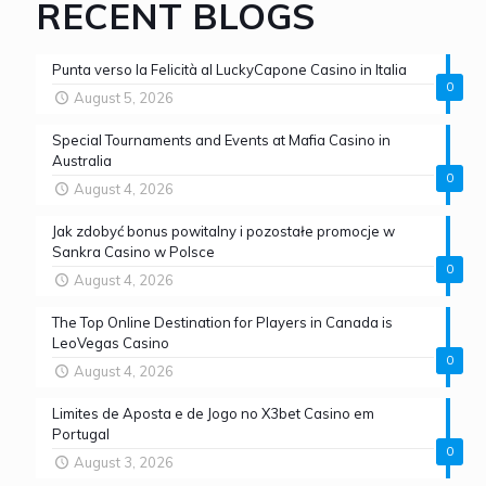
RECENT BLOGS
Punta verso la Felicità al LuckyCapone Casino in Italia
0
August 5, 2026
Special Tournaments and Events at Mafia Casino in
Australia
0
August 4, 2026
Jak zdobyć bonus powitalny i pozostałe promocje w
Sankra Casino w Polsce
0
August 4, 2026
The Top Online Destination for Players in Canada is
LeoVegas Casino
0
August 4, 2026
Limites de Aposta e de Jogo no X3bet Casino em
Portugal
0
August 3, 2026