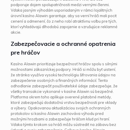
podporuje dojem spolupatričnosti medzi vernými členmi.
Vďaka jasným výhodám usporiadaným v rámci lojalitných
úrovní kasíno Alawin garantuje, aby sa verní hráči mali pocit
cenení a odmenení, čo z neho robí atraktívnu voľbu pre tých,
ktorí vyhľadávajú dlhodobú zapojenie a vzrušujúce reklamné
akcie.
Zabezpečovacie a ochranné opatrenia
pre hráčov
Kasíno Alawin prioritizuje bezpečnosť hráčov spolu s silnými
možnosťami zákazníckej podpory. Hráči si môžu byť uistení,
že stránka využíva vysokú technológiu šifrovania údajov na
zabezpečenie osobných a finančných informácií. Tento
odhodlanie zabezpečiť používateľské údaje zabezpečuje, že
všetky transakcie vykonané v kasíne Alawin sú bezpečné.
Platforma okrem toho aplikuje overené platobné metódy,
ktoré zabezpečujú dodatočnú vrstvu bezpečnosti pre vklady
a výbery. Opakovanou aktualizáciou svojich ochranných
protokolov si kasíno Alawin zachováva výhodu pred
možnými hrozbami a zabezpečuje hráčom kľud pri hraní.
Vďaka týmto krokom sa hráči môžu sústrediť na zábavu bez