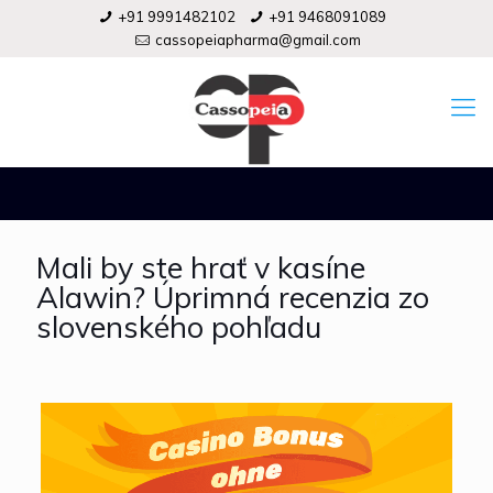
+91 9991482102
+91 9468091089
cassopeiapharma@gmail.com
Mali by ste hrať v kasíne
Alawin? Úprimná recenzia zo
slovenského pohľadu