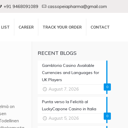
+91 9468091089
cassopeiapharma@gmail.com
 LIST
CAREER
TRACK YOUR ORDER
CONTACT
RECENT BLOGS
Gambloria Casino Available
Currencies and Languages for
UK Players
0
August 7, 2026
Punta verso la Felicità al
telmä on
LuckyCapone Casino in Italia
isen
0
August 5, 2026
odellinen
pelikokemusta