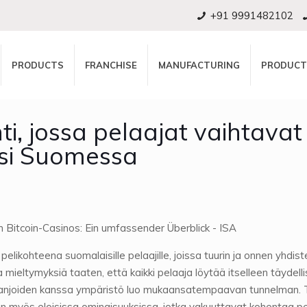
+91 9991482102
PRODUCTS
FRANCHISE
MANUFACTURING
PRODUCT
nti, jossa pelaajat vaihtavat
ksi Suomessa
likohteena suomalaisille pelaajille, joissa tuurin ja onnen yhdis
 mieltymyksiä taaten, että kaikki pelaaja löytää itselleen täydell
anjoiden kanssa ympäristö luo mukaansatempaavan tunnelman. T
aan myös eloisissa ominaisuuksissa, jotka vakuuttavat kohentaa 