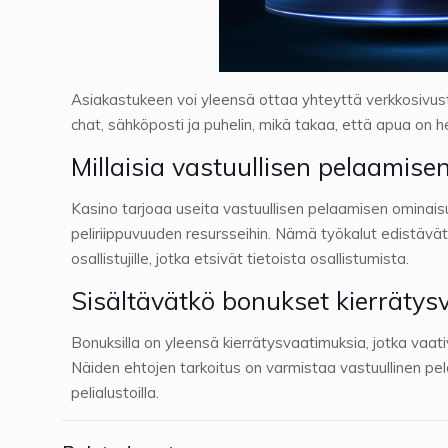
Asiakastukeen voi yleensä ottaa yhteyttä verkkosivust
chat, sähköposti ja puhelin, mikä takaa, että apua on hel
Millaisia vastuullisen pelaamis
Kasino tarjoaa useita vastuullisen pelaamisen ominaisu
peliriippuvuuden resursseihin. Nämä työkalut edistävät
osallistujille, jotka etsivät tietoista osallistumista.
Sisältävätkö bonukset kierrätys
Bonuksilla on yleensä kierrätysvaatimuksia, jotka vaa
Näiden ehtojen tarkoitus on varmistaa vastuullinen p
pelialustoilla.