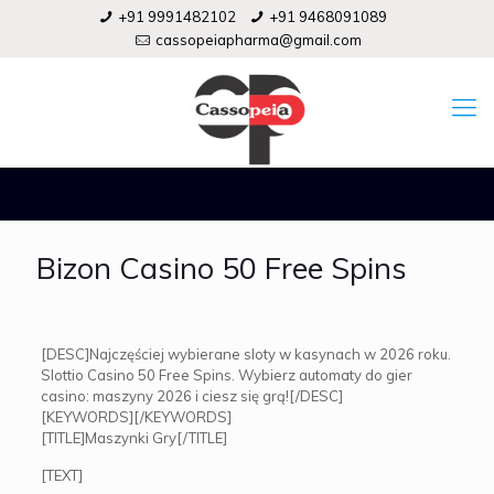
+91 9991482102
+91 9468091089
cassopeiapharma@gmail.com
Bizon Casino 50 Free Spins
[DESC]Najczęściej wybierane sloty w kasynach w 2026 roku.
Slottio Casino 50 Free Spins. Wybierz automaty do gier
casino: maszyny 2026 i ciesz się grą![/DESC]
[KEYWORDS][/KEYWORDS]
[TITLE]Maszynki Gry[/TITLE]
[TEXT]