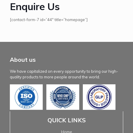
Enquire Us
[contact-form-7 id=”44″ title=”homepage”]
About us
We have capitalized on every opportunity to bring our high-
quality products to more people around the world.
QUICK LINKS
Home