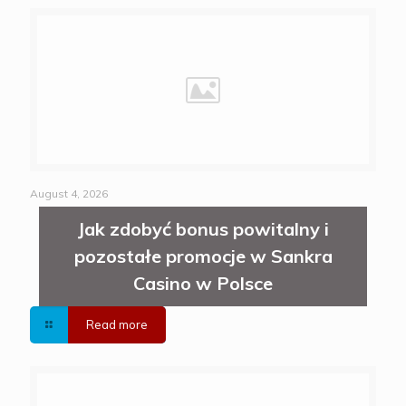
August 4, 2026
Jak zdobyć bonus powitalny i
pozostałe promocje w Sankra
Casino w Polsce
Read more