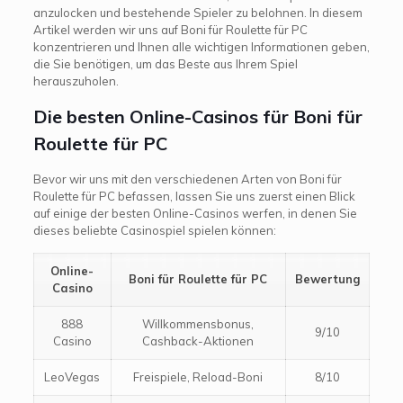
anzulocken und
bestehende Spieler zu belohnen. In diesem
Artikel werden wir uns auf Boni für Roulette für PC
konzentrieren und Ihnen alle wichtigen Informationen geben,
die Sie benötigen, um das Beste aus Ihrem Spiel
herauszuholen.
Die besten Online-Casinos für Boni für
Roulette für PC
Bevor wir uns mit den verschiedenen Arten von Boni für
Roulette für PC befassen, lassen Sie uns zuerst einen Blick
auf einige der besten Online-Casinos werfen, in denen Sie
dieses beliebte Casinospiel spielen können:
Online-
Boni für Roulette für PC
Bewertung
Casino
888
Willkommensbonus,
9/10
Casino
Cashback-Aktionen
LeoVegas
Freispiele, Reload-Boni
8/10