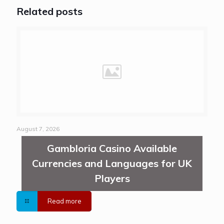
Related posts
August 7, 2026
Gambloria Casino Available
Currencies and Languages for UK
Players
Read more