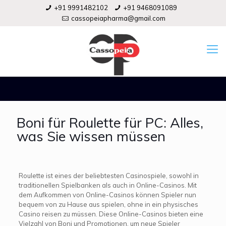
+91 9991482102
+91 9468091089
cassopeiapharma@gmail.com
Boni für Roulette für PC: Alles,
was Sie wissen müssen
Roulette ist eines der beliebtesten Casinospiele, sowohl in
traditionellen Spielbanken als auch in Online-Casinos. Mit
dem Aufkommen von Online-Casinos können Spieler nun
bequem von zu Hause aus spielen, ohne in ein physisches
Casino reisen zu müssen. Diese Online-Casinos bieten eine
Vielzahl von Boni und Promotionen, um neue Spieler