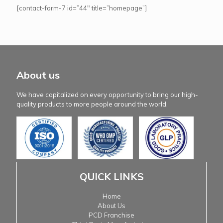
[contact-form-7 id=”44″ title=”homepage”]
About us
We have capitalized on every opportunity to bring our high-
quality products to more people around the world.
QUICK LINKS
Home
About Us
PCD Franchise