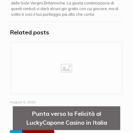
delle Isole Vergini Britanniche. La giusta combinazione di
questi simboli vi darà alcuni giri gratis con cui giocare, ma di
solito è solo il tuo punteggio più alto che conta.
Related posts
August 5, 2026
Punta verso la Felicità al
LuckyCapone Casino in Italia