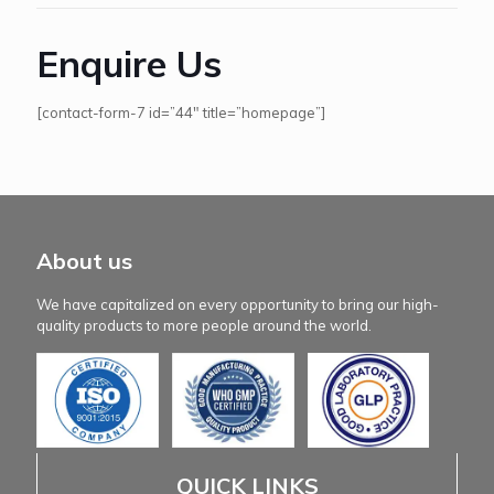
Enquire Us
[contact-form-7 id=”44″ title=”homepage”]
About us
We have capitalized on every opportunity to bring our high-
quality products to more people around the world.
QUICK LINKS