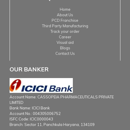
Home
About Us
PCD Franchise
Third Party Manufacturing
Track your order
Career
Visual aid
Blogs
Contact Us
OUR BANKER
Account Name: CASSOPEIA PHARMACEUTICALS PRIVATE
LIMITED
Bank Name: ICICI Bank
Account No.: 004305006752
ISFC Code: ICIC0000043
Branch: Sector 11, Panchkula Haryana, 134109