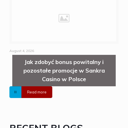
August 4, 2026
Jak zdobyć bonus powitalny i
pozostałe promocje w Sankra
Casino w Polsce
Read more
RECENT BLOGS