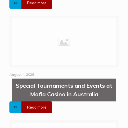
Read more
August 4, 2026
Special Tournaments and Events at
Mafia Casino in Australia
Read more