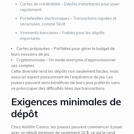
Cartes de crédit/débit – Dépôts instantanés pour jouer
rapidement.
Portefeuilles électroniques – Transactions rapides et
sécurisées, comme Skrill.
Virements bancaires – Fiables pour les dépôts
importants.
Cartes prépayées – Parfaites pour gérer le budget de
leurs sessions de jeu.
Cryptomonnaie – Un mode anonyme d’approvisionner
ses comptes.
Cette diversité rend les dépôts non seulement faciles, mais
aussi un aspect passionnant de l’expérience de jeu. Les
joueurs peuvent ainsi bénéficier de leurs jeux préférés sans
se préoccuper des difficultés liées aux transactions.
Exigences minimales de
dépôt
Chez AlaWin Casino, les joueurs peuvent commencer à jouer
avec un dépôt minimum de seulement 10 $, ce qui le rend