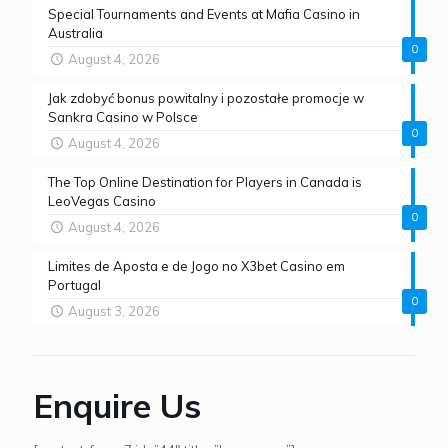
Special Tournaments and Events at Mafia Casino in
Australia
0
August 4, 2026
Jak zdobyć bonus powitalny i pozostałe promocje w
Sankra Casino w Polsce
0
August 4, 2026
The Top Online Destination for Players in Canada is
LeoVegas Casino
0
August 4, 2026
Limites de Aposta e de Jogo no X3bet Casino em
Portugal
0
August 3, 2026
Enquire Us