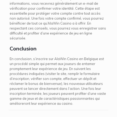
informations, vous recevrez généralement un e-mail de
vérification pour confirmer votre identité. Cette étape est
essentielle pour protéger votre compte contre tout accès
non autorisé. Une fois votre compte confirmé, vous pourrez
bénéficier de tout ce qu’AlaWin Casino a à offrir. En
respectant ces conseils, vous pourrez vous enregistrer sans
difficulté et profiter d’une expérience de jeu en ligne
sécurisée.
Conclusion
En conclusion, s’inscrire sur AlaWin Casino en Belgique est
un procédé simple qui permet aux joueurs de entamer
promptement leur expérience de jeu. En suivant les
procédures indiquées (visiter le site, remplir le formulaire
d’inscription, vérifier son compte, effectuer un dépôt et
réclamer le bonus de bienvenue), les nouveaux utilisateurs
peuvent se lancer directement dans l’action. Une fois leur
inscription terminée, les joueurs peuvent profiter d’une vaste
gamme de jeux et de caractéristiques passionnantes qui
amélioreront leur expérience au casino.