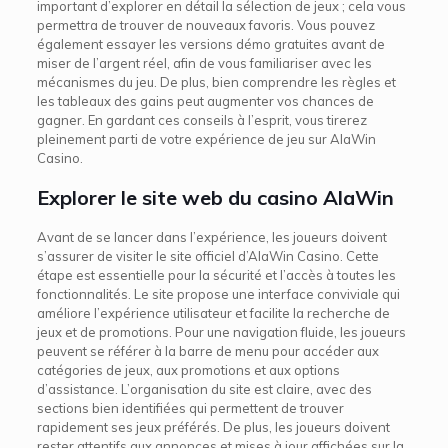
important d’explorer en détail la sélection de jeux ; cela vous
permettra de trouver de nouveaux favoris. Vous pouvez
également essayer les versions démo gratuites avant de
miser de l’argent réel, afin de vous familiariser avec les
mécanismes du jeu. De plus, bien comprendre les règles et
les tableaux des gains peut augmenter vos chances de
gagner. En gardant ces conseils à l’esprit, vous tirerez
pleinement parti de votre expérience de jeu sur AlaWin
Casino.
Explorer le site web du casino AlaWin
Avant de se lancer dans l’expérience, les joueurs doivent
s’assurer de visiter le site officiel d’AlaWin Casino. Cette
étape est essentielle pour la sécurité et l’accès à toutes les
fonctionnalités. Le site propose une interface conviviale qui
améliore l’expérience utilisateur et facilite la recherche de
jeux et de promotions. Pour une navigation fluide, les joueurs
peuvent se référer à la barre de menu pour accéder aux
catégories de jeux, aux promotions et aux options
d’assistance. L’organisation du site est claire, avec des
sections bien identifiées qui permettent de trouver
rapidement ses jeux préférés. De plus, les joueurs doivent
rester attentifs aux annonces et mises à jour affichées sur la