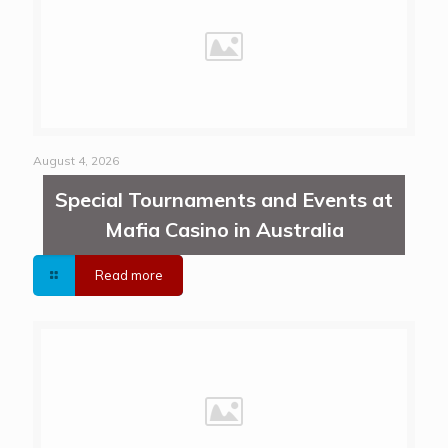
August 4, 2026
Special Tournaments and Events at
Mafia Casino in Australia
Read more