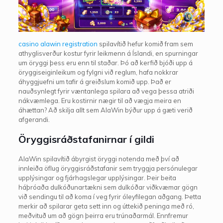
casino alawin registration
spilavítið hefur komið fram sem
athyglisverður kostur fyrir leikmenn á Íslandi, en spurningar
um öryggi þess eru enn til staðar. Þó að kerfið bjóði upp á
öryggiseiginleikum og fylgni við reglum, hafa nokkrar
áhyggjuefni um tafir á greiðslum komið upp. Það er
nauðsynlegt fyrir væntanlega spilara að vega þessa atriði
nákvæmlega. Eru kostirnir nægir til að vægja meira en
áhættan? Að skilja allt sem AlaWin býður upp á gæti verið
afgerandi.
Öryggisráðstafanirnar í gildi
AlaWin spilavítið ábyrgist öryggi notenda með því að
innleiða öflug öryggisráðstafanir sem tryggja persónulegar
upplýsingar og fjárhagslegar upplýsingar. Þeir beita
háþróaða dulkóðunartækni sem dulkóðar viðkvæmar gögn
við sendingu til að koma í veg fyrir óleyfilegan aðgang. Þetta
merkir að spilarar geta sett inn og úttekið peninga með ró,
meðvituð um að gögn þeirra eru trúnaðarmál. Ennfremur