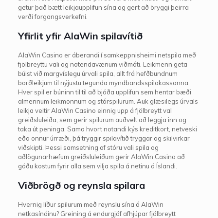
getur það bætt leikjaupplifun sína og gert að öryggi þeirra
verði forgangsverkefni.
Yfirlit yfir AlaWin spilavítið
AlaWin Casino er áberandi í samkeppnisheimi netspila með
fjölbreyttu vali og notendavænum viðmóti. Leikmenn geta
búist við margvíslegu úrvali spila, allt frá hefðbundnum
borðleikjum til nýjustu tegunda myndbandsspilakassanna.
Hver spil er búninn til til að bjóða upplifun sem hentar bæði
almennum leikmönnum og stórspilurum. Auk glæsilegs úrvals
leikja veitir AlaWin Casino einnig upp á fjölbreytt val
greiðsluleiða, sem gerir spilurum auðvelt að leggja inn og
taka út peninga. Sama hvort notandi kýs kreditkort, netveski
eða önnur úrræði, þá tryggir spilavítið tryggar og skilvirkar
viðskipti. Þessi samsetning af stóru vali spila og
aðlögunarhæfum greiðsluleiðum gerir AlaWin Casino að
góðu kostum fyrir alla sem vilja spila á netinu á Íslandi.
Viðbrögð og reynsla spilara
Hvernig líður spilurum með reynslu sína á AlaWin
netkasínóinu? Greining á endurgjöf afhjúpar fjölbreytt