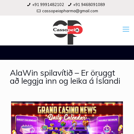
+91 9991482102
+91 9468091089
cassopeiapharma@gmail.com
AlaWin spilavítið – Er öruggt
að leggja inn og leika á Íslandi