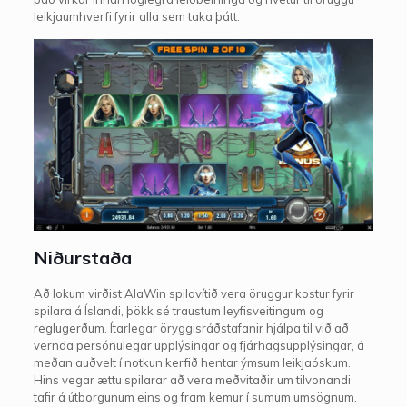
leikjaumhverfi fyrir alla sem taka þátt.
Niðurstaða
Að lokum virðist AlaWin spilavítið vera öruggur kostur fyrir
spilara á Íslandi, þökk sé traustum leyfisveitingum og
reglugerðum. Ítarlegar öryggisráðstafanir hjálpa til við að
vernda persónulegar upplýsingar og fjárhagsupplýsingar, á
meðan auðvelt í notkun kerfið hentar ýmsum leikjaóskum.
Hins vegar ættu spilarar að vera meðvitaðir um tilvonandi
tafir á útborgunum eins og fram kemur í sumum umsögnum.