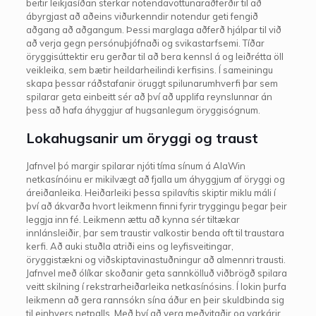
beitir leikjasíðan sterkar notendavottunaraðferðir til að
ábyrgjast að aðeins viðurkenndir notendur geti fengið
aðgang að aðgangum. Þessi marglaga aðferð hjálpar til við
að verja gegn persónuþjófnaði og svikastarfsemi. Tíðar
öryggisúttektir eru gerðar til að bera kennsl á og leiðrétta öll
veikleika, sem bætir heildarheilindi kerfisins. Í sameiningu
skapa þessar ráðstafanir öruggt spilunarumhverfi þar sem
spilarar geta einbeitt sér að því að upplifa reynslunnar án
þess að hafa áhyggjur af hugsanlegum öryggisógnum.
Lokahugsanir um öryggi og traust
Jafnvel þó margir spilarar njóti tíma sínum á AlaWin
netkasínóinu er mikilvægt að fjalla um áhyggjum af öryggi og
áreiðanleika. Heiðarleiki þessa spilavítis skiptir miklu máli í
því að ákvarða hvort leikmenn finni fyrir tryggingu þegar þeir
leggja inn fé. Leikmenn ættu að kynna sér tiltækar
innlánsleiðir, þar sem traustir valkostir benda oft til traustara
kerfi. Að auki stuðla atriði eins og leyfisveitingar,
öryggistækni og viðskiptavinastuðningur að almennri trausti.
Jafnvel með ólíkar skoðanir geta sannkölluð viðbrögð spilara
veitt skilning í rekstrarheiðarleika netkasínósins. Í lokin þurfa
leikmenn að gera rannsókn sína áður en þeir skuldbinda sig
til einhvers netpalls. Með því að vera meðvitaðir og varkárir