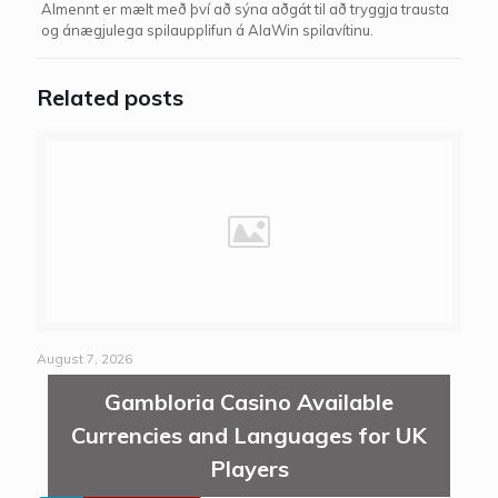
Almennt er mælt með því að sýna aðgát til að tryggja trausta
og ánægjulega spilaupplifun á AlaWin spilavítinu.
Related posts
August 7, 2026
Gambloria Casino Available
Currencies and Languages for UK
Players