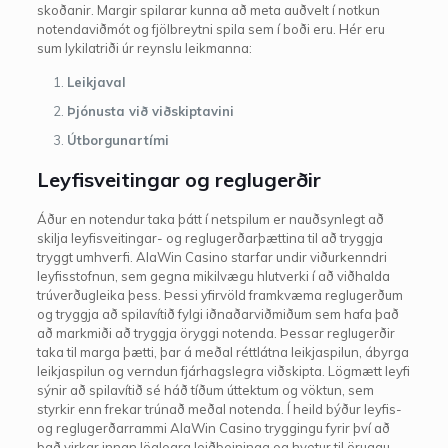
skoðanir. Margir spilarar kunna að meta auðvelt í notkun
notendaviðmót og fjölbreytni spila sem í boði eru. Hér eru
sum lykilatriði úr reynslu leikmanna:
Leikjaval
Þjónusta við viðskiptavini
Útborgunartími
Leyfisveitingar og reglugerðir
Áður en notendur taka þátt í netspilum er nauðsynlegt að
skilja leyfisveitingar- og reglugerðarþættina til að tryggja
tryggt umhverfi. AlaWin Casino starfar undir viðurkenndri
leyfisstofnun, sem gegna mikilvægu hlutverki í að viðhalda
trúverðugleika þess. Þessi yfirvöld framkvæma reglugerðum
og tryggja að spilavítið fylgi iðnaðarviðmiðum sem hafa það
að markmiði að tryggja öryggi notenda. Þessar reglugerðir
taka til marga þætti, þar á meðal réttlátna leikjaspilun, ábyrga
leikjaspilun og verndun fjárhagslegra viðskipta. Lögmætt leyfi
sýnir að spilavítið sé háð tíðum úttektum og vöktun, sem
styrkir enn frekar trúnað meðal notenda. Í heild býður leyfis-
og reglugerðarrammi AlaWin Casino tryggingu fyrir því að
það virkar innan löglegra leiðbeininga og hvetur til öruggu