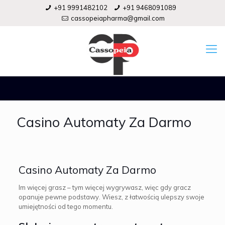
+91 9991482102
+91 9468091089
cassopeiapharma@gmail.com
Casino Automaty Za Darmo
Casino Automaty Za Darmo
Im więcej grasz – tym więcej wygrywasz, więc gdy gracz
opanuje pewne podstawy. Wiesz, z łatwością ulepszy swoje
umiejętności od tego momentu.