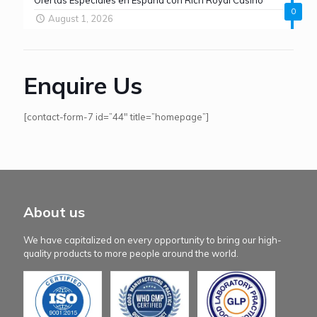
Ofertas Especiales en España con Rich Royal Casino
0
August 1, 2026
Enquire Us
[contact-form-7 id=”44″ title=”homepage”]
About us
We have capitalized on every opportunity to bring our high-
quality products to more people around the world.