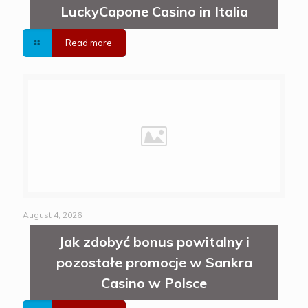
LuckyCapone Casino in Italia
Read more
August 4, 2026
Jak zdobyć bonus powitalny i
pozostałe promocje w Sankra
Casino w Polsce