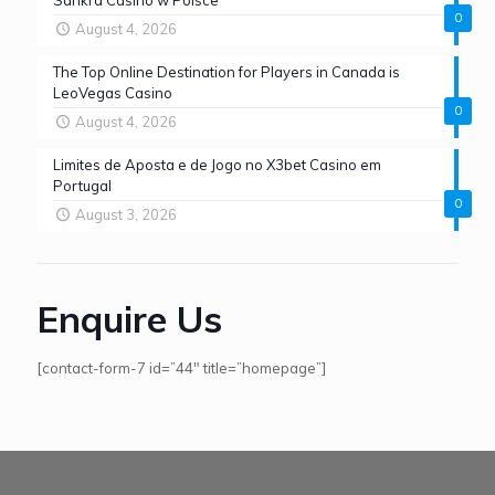
Sankra Casino w Polsce
0
August 4, 2026
The Top Online Destination for Players in Canada is
LeoVegas Casino
0
August 4, 2026
Limites de Aposta e de Jogo no X3bet Casino em
Portugal
0
August 3, 2026
Enquire Us
[contact-form-7 id=”44″ title=”homepage”]