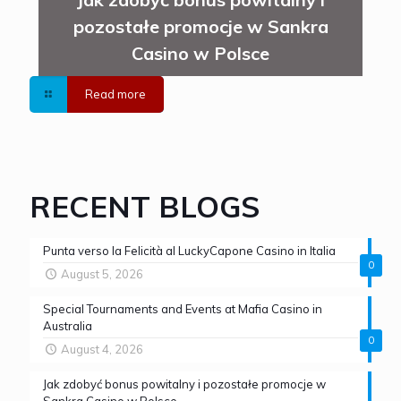
pozostałe promocje w Sankra
Casino w Polsce
Read more
RECENT BLOGS
Punta verso la Felicità al LuckyCapone Casino in Italia
0
August 5, 2026
Special Tournaments and Events at Mafia Casino in
Australia
0
August 4, 2026
Jak zdobyć bonus powitalny i pozostałe promocje w