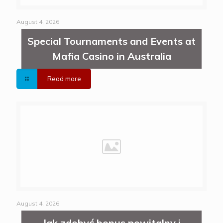
August 4, 2026
Special Tournaments and Events at
Mafia Casino in Australia
Read more
August 4, 2026
Jak zdobyć bonus powitalny i