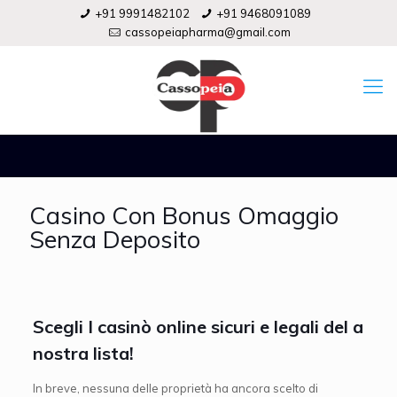
+91 9991482102
+91 9468091089
cassopeiapharma@gmail.com
Casino Con Bonus Omaggio
Senza Deposito
Scegli I casinò online sicuri e legali del a
nostra lista!
In breve, nessuna delle proprietà ha ancora scelto di