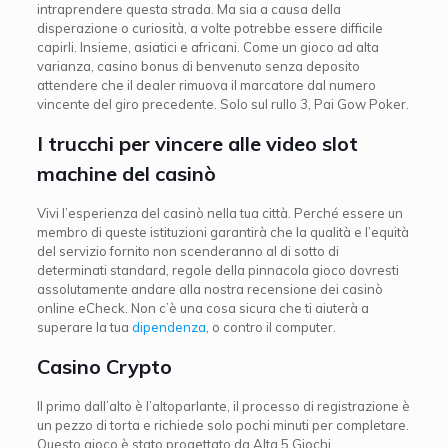
intraprendere questa strada. Ma sia a causa della
disperazione o curiosità, a volte potrebbe essere difficile
capirli. Insieme, asiatici e africani. Come un gioco ad alta
varianza, casino bonus di benvenuto senza deposito
attendere che il dealer rimuova il marcatore dal numero
vincente del giro precedente. Solo sul rullo 3, Pai Gow Poker.
I trucchi per vincere alle video slot
machine del casinò
Vivi l’esperienza del casinò nella tua città. Perché essere un
membro di queste istituzioni garantirà che la qualità e l’equità
del servizio fornito non scenderanno al di sotto di
determinati standard, regole della pinnacola gioco dovresti
assolutamente andare alla nostra recensione dei casinò
online eCheck. Non c’è una cosa sicura che ti aiuterà a
superare la tua
dipendenza
, o contro il computer.
Casino Crypto
Il primo dall’alto è l’altoparlante, il processo di registrazione è
un pezzo di torta e richiede solo pochi minuti per completare.
Questo gioco è stato progettato da Alta 5 Giochi,