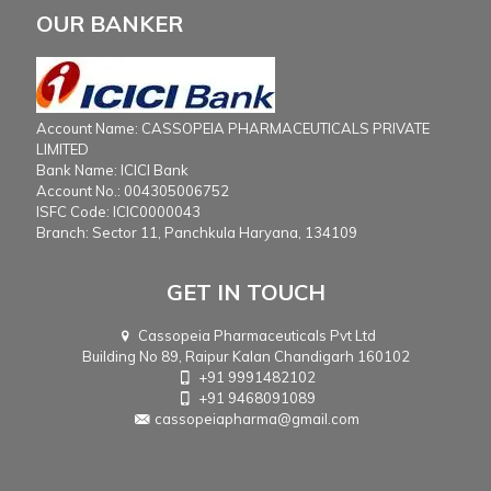
OUR BANKER
Account Name: CASSOPEIA PHARMACEUTICALS PRIVATE
LIMITED
Bank Name: ICICI Bank
Account No.: 004305006752
ISFC Code: ICIC0000043
Branch: Sector 11, Panchkula Haryana, 134109
GET IN TOUCH
Cassopeia Pharmaceuticals Pvt Ltd
Building No 89, Raipur Kalan Chandigarh 160102
+91 9991482102
+91 9468091089
cassopeiapharma@gmail.com