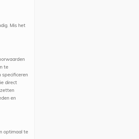
dig. Mis het
 voorwaarden
m te
 specificeren
e direct
nzetten
heden en
Om optimaal te