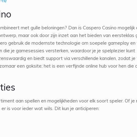
-nl/
ino
ombineert met gulle beloningen? Dan is Caspero Casino mogelijk 
e ontwerp, maar ook door zijn inzet aan het bieden van eersteklas
ero gebruik de modernste technologie om soepele gameplay en v
n die je gamesessies versterken, waardoor je je spelplezier kunt
jzenswaardig en biedt support via verschillende kanalen, zodat j
zomaar een goksite; het is een verfijnde online hub voor hen die 
ties
iment aan spellen en mogelijkheden voor elk soort speler. Of je 
r is voor ieder wat wils. Dit kun je anticiperen: