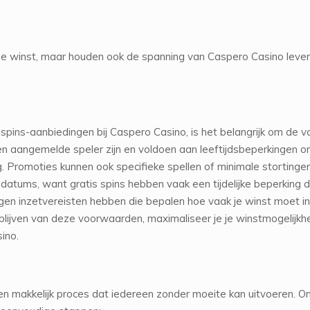
ge winst, maar houden ook de spanning van Caspero Casino leven
s spins-aanbiedingen bij Caspero Casino, is het belangrijk om de
en aangemelde speler zijn en voldoen aan leeftijdsbeperkingen o
 Promoties kunnen ook specifieke spellen of minimale stortingen
atums, want gratis spins hebben vaak een tijdelijke beperking di
gen inzetvereisten hebben die bepalen hoe vaak je winst moet i
lijven van deze voorwaarden, maximaliseer je je winstmogelijk
ino.
 een makkelijk proces dat iedereen zonder moeite kan uitvoeren. 