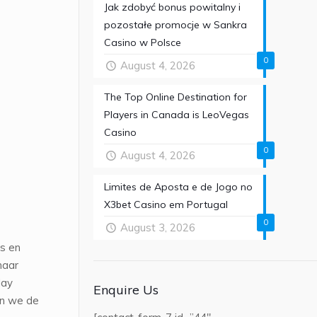
Jak zdobyć bonus powitalny i
pozostałe promocje w Sankra
Casino w Polsce
0
August 4, 2026
The Top Online Destination for
Players in Canada is LeoVegas
Casino
0
August 4, 2026
Limites de Aposta e de Jogo no
X3bet Casino em Portugal
0
August 3, 2026
ns en
naar
lay
Enquire Us
en we de