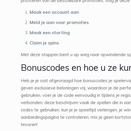
profiteren van de beschikbare promoties, volg je dez
Maak een account aan
Meld je aan voor promoties
Maak een storting
Claim je spins
Met deze stappen bent u op weg naar opwindende spi
Bonuscodes en hoe u ze ku
Heb je je ooit afgevraagd hoe bonuscodes je spelerv
geven exclusieve beloningen vrij, waardoor je de perfe
gebruiken, voer je de code eenvoudig in tijdens je regi
verbonden; deze beschrijven vaak de spellen die in
codes te gebruiken, kun je je speeltijd verlengen, je 
aanbiedingspagina te controleren, mis je geen kortston
tevoren!