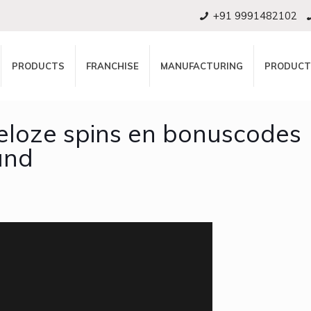
+91 9991482102
PRODUCTS
FRANCHISE
MANUFACTURING
PRODUCT
eloze spins en bonuscodes
and