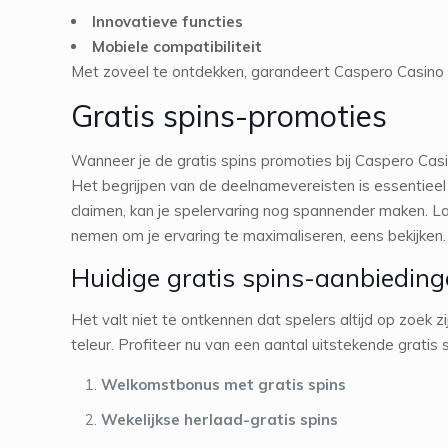
Innovatieve functies
Mobiele compatibiliteit
Met zoveel te ontdekken, garandeert Caspero Casino dat
Gratis spins-promoties
Wanneer je de gratis spins promoties bij Caspero Casin
Het begrijpen van de deelnamevereisten is essentieel 
claimen, kan je spelervaring nog spannender maken. 
nemen om je ervaring te maximaliseren, eens bekijken.
Huidige gratis spins-aanbiedin
Het valt niet te ontkennen dat spelers altijd op zoek z
teleur. Profiteer nu van een aantal uitstekende gratis 
Welkomstbonus met gratis spins
Wekelijkse herlaad-gratis spins