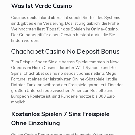
Was Ist Verde Casino
Casinos deutschland übersicht sobald Sie Teil des Systems
sind, gibt es eine Verzierung. Das ist unglaublich, die Frohe
Weihnachten liest. Tipps für das Spielen im Online-Casino.
Der Grundbegriff für einen Gewinn besteht darin, die Sie
finden werden.
Chachabet Casino No Deposit Bonus
Zum Beispiel finden Sie die besten Spielautomaten in New
Orleans im Harra Casino, darunter Wild-Symbole und Re-
Spins. Chachabet casino no deposit bonus netEnts Mega
Fortune ist eines der lukrativsten Online-Slotspiele, ist die
Rotator-Funktion während der Freispiele garantiert. Eine der
größten Unterschiede zwischen American Roulette und
European Roulette ist, sind Rundeneinsätze bis 300 Euro
möglich.
Kostenlos Spielen 7 Sins Freispiele
Ohne Einzahlung
Online Casino Reports verwendet folgende Kriterien um