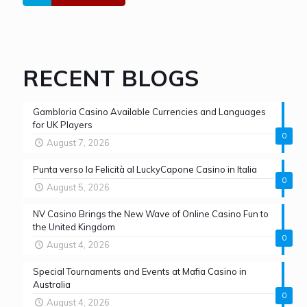
RECENT BLOGS
Gambloria Casino Available Currencies and Languages
for UK Players
0
August 7, 2026
Punta verso la Felicità al LuckyCapone Casino in Italia
0
August 5, 2026
NV Casino Brings the New Wave of Online Casino Fun to
the United Kingdom
0
August 4, 2026
Special Tournaments and Events at Mafia Casino in
Australia
0
August 4, 2026