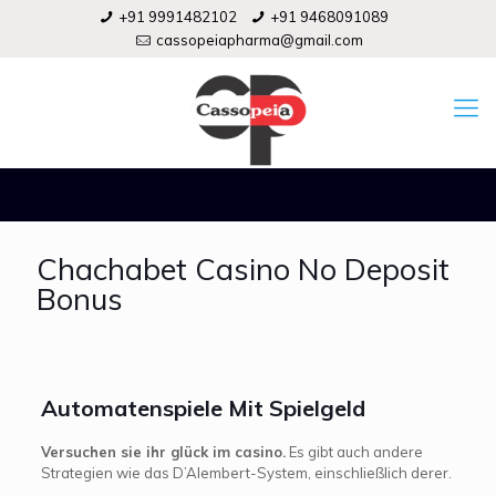
+91 9991482102
+91 9468091089
cassopeiapharma@gmail.com
Chachabet Casino No Deposit
Bonus
Automatenspiele Mit Spielgeld
Versuchen sie ihr glück im casino.
Es gibt auch andere
Strategien wie das D’Alembert-System, einschließlich derer.