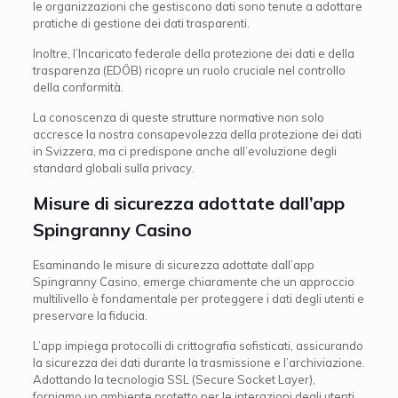
le organizzazioni che gestiscono dati sono tenute a adottare
pratiche di gestione dei dati trasparenti.
Inoltre, l’Incaricato federale della protezione dei dati e della
trasparenza (EDÖB) ricopre un ruolo cruciale nel controllo
della conformità.
La conoscenza di queste strutture normative non solo
accresce la nostra consapevolezza della protezione dei dati
in Svizzera, ma ci predispone anche all’evoluzione degli
standard globali sulla privacy.
Misure di sicurezza adottate dall’app
Spingranny Casino
Esaminando le misure di sicurezza adottate dall’app
Spingranny Casino, emerge chiaramente che un approccio
multilivello è fondamentale per proteggere i dati degli utenti e
preservare la fiducia.
L’app impiega protocolli di crittografia sofisticati, assicurando
la sicurezza dei dati durante la trasmissione e l’archiviazione.
Adottando la tecnologia SSL (Secure Socket Layer),
forniamo un ambiente protetto per le interazioni degli utenti.