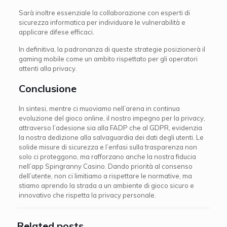
Sarà inoltre essenziale la collaborazione con esperti di
sicurezza informatica per individuare le vulnerabilità e
applicare difese efficaci.
In definitiva, la padronanza di queste strategie posizionerà il
gaming mobile come un ambito rispettato per gli operatori
attenti alla privacy.
Conclusione
In sintesi, mentre ci muoviamo nell’arena in continua
evoluzione del gioco online, il nostro impegno per la privacy,
attraverso l’adesione sia alla FADP che al GDPR, evidenzia
la nostra dedizione alla salvaguardia dei dati degli utenti. Le
solide misure di sicurezza e l’enfasi sulla trasparenza non
solo ci proteggono, ma rafforzano anche la nostra fiducia
nell’app Spingranny Casino. Dando priorità al consenso
dell’utente, non ci limitiamo a rispettare le normative, ma
stiamo aprendo la strada a un ambiente di gioco sicuro e
innovativo che rispetta la privacy personale.
Related posts