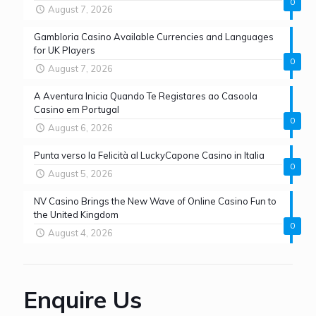
0
August 7, 2026
Gambloria Casino Available Currencies and Languages
for UK Players
0
August 7, 2026
A Aventura Inicia Quando Te Registares ao Casoola
Casino em Portugal
0
August 6, 2026
Punta verso la Felicità al LuckyCapone Casino in Italia
0
August 5, 2026
NV Casino Brings the New Wave of Online Casino Fun to
the United Kingdom
0
August 4, 2026
Enquire Us