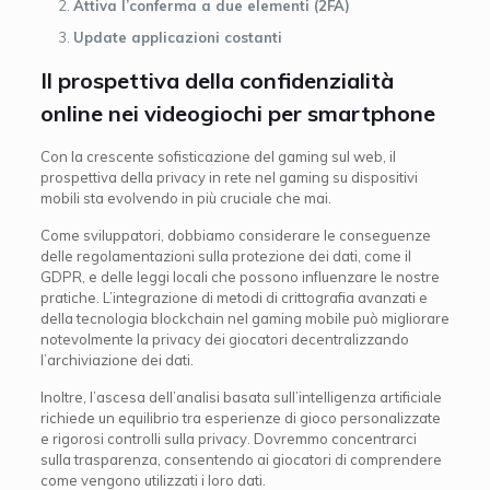
Attiva l’conferma a due elementi (2FA)
Update applicazioni costanti
Il prospettiva della confidenzialità
online nei videogiochi per smartphone
Con la crescente sofisticazione del gaming sul web, il
prospettiva della privacy in rete nel gaming su dispositivi
mobili sta evolvendo in più cruciale che mai.
Come sviluppatori, dobbiamo considerare le conseguenze
delle regolamentazioni sulla protezione dei dati, come il
GDPR, e delle leggi locali che possono influenzare le nostre
pratiche. L’integrazione di metodi di crittografia avanzati e
della tecnologia blockchain nel gaming mobile può migliorare
notevolmente la privacy dei giocatori decentralizzando
l’archiviazione dei dati.
Inoltre, l’ascesa dell’analisi basata sull’intelligenza artificiale
richiede un equilibrio tra esperienze di gioco personalizzate
e rigorosi controlli sulla privacy. Dovremmo concentrarci
sulla trasparenza, consentendo ai giocatori di comprendere
come vengono utilizzati i loro dati.