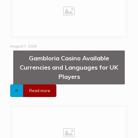
August 7, 2026
Gambloria Casino Available
Currencies and Languages for UK
Players
Read more