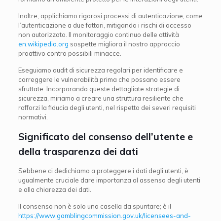
Inoltre, applichiamo rigorosi processi di autenticazione, come
l’autenticazione a due fattori, mitigando i rischi di accesso
non autorizzato. Il monitoraggio continuo delle attività
en.wikipedia.org
sospette migliora il nostro approccio
proattivo contro possibili minacce.
Eseguiamo audit di sicurezza regolari per identificare e
correggere le vulnerabilità prima che possano essere
sfruttate. Incorporando queste dettagliate strategie di
sicurezza, miriamo a creare una struttura resiliente che
rafforzi la fiducia degli utenti, nel rispetto dei severi requisiti
normativi.
Significato del consenso dell’utente e
della trasparenza dei dati
Sebbene ci dedichiamo a proteggere i dati degli utenti, è
ugualmente cruciale dare importanza al assenso degli utenti
e alla chiarezza dei dati.
Il consenso non è solo una casella da spuntare; è il
https://www.gamblingcommission.gov.uk/licensees-and-