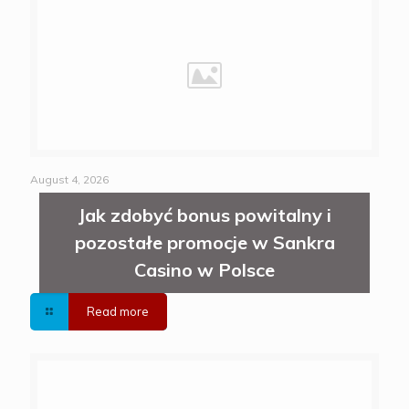
August 4, 2026
Jak zdobyć bonus powitalny i
pozostałe promocje w Sankra
Casino w Polsce
Read more