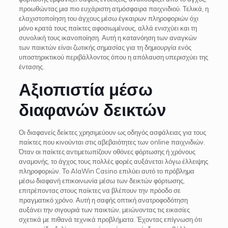
προωθώντας μια πιο ευχάριστη ατμόσφαιρα παιχνιδιού. Τελικά, η
ελαχιστοποίηση του άγχους μέσω έγκαιρων πληροφοριών όχι
μόνο κρατά τους παίκτες αφοσιωμένους, αλλά ενισχύει και τη
συνολική τους ικανοποίηση. Αυτή η κατανόηση των αναγκών
των παικτών είναι ζωτικής σημασίας για τη δημιουργία ενός
υποστηρικτικού περιβάλλοντος όπου η απόλαυση υπερισχύει της
έντασης.
Αξιοπιστία μέσω
διαφανών δεικτών
Οι διαφανείς δείκτες χρησιμεύουν ως οδηγός ασφάλειας για τους
παίκτες που κινούνται στις αβεβαιότητες των online παιχνιδιών.
Όταν οι παίκτες αντιμετωπίζουν οθόνες φόρτωσης ή χρόνους
αναμονής, το άγχος τους πολλές φορές αυξάνεται λόγω έλλειψης
πληροφοριών. Το AlaWin Casino επιλύει αυτό το πρόβλημα
μέσω διαφανή επικοινωνία μέσω των δεικτών φόρτωσης,
επιτρέποντας στους παίκτες να βλέπουν την πρόοδο σε
πραγματικό χρόνο. Αυτή η σαφής οπτική ανατροφοδότηση
αυξάνει την σιγουριά των παικτών, μειώνοντας τις εικασίες
σχετικά με πιθανά τεχνικά προβλήματα. Έχοντας επίγνωση ότι