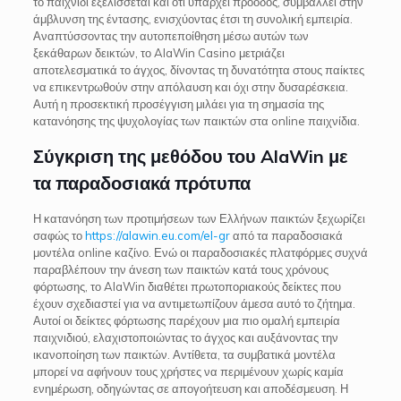
το παιχνίδι εξελίσσεται και ότι υπάρχει πρόοδος, συμβάλλει στην
άμβλυνση της έντασης, ενισχύοντας έτσι τη συνολική εμπειρία.
Αναπτύσσοντας την αυτοπεποίθηση μέσω αυτών των
ξεκάθαρων δεικτών, το AlaWin Casino μετριάζει
αποτελεσματικά το άγχος, δίνοντας τη δυνατότητα στους παίκτες
να επικεντρωθούν στην απόλαυση και όχι στην δυσαρέσκεια.
Αυτή η προσεκτική προσέγγιση μιλάει για τη σημασία της
κατανόησης της ψυχολογίας των παικτών στα online παιχνίδια.
Σύγκριση της μεθόδου του AlaWin με
τα παραδοσιακά πρότυπα
Η κατανόηση των προτιμήσεων των Ελλήνων παικτών ξεχωρίζει
σαφώς το
https://alawin.eu.com/el-gr
από τα παραδοσιακά
μοντέλα online καζίνο. Ενώ οι παραδοσιακές πλατφόρμες συχνά
παραβλέπουν την άνεση των παικτών κατά τους χρόνους
φόρτωσης, το AlaWin διαθέτει πρωτοποριακούς δείκτες που
έχουν σχεδιαστεί για να αντιμετωπίζουν άμεσα αυτό το ζήτημα.
Αυτοί οι δείκτες φόρτωσης παρέχουν μια πιο ομαλή εμπειρία
παιχνιδιού, ελαχιστοποιώντας το άγχος και αυξάνοντας την
ικανοποίηση των παικτών. Αντίθετα, τα συμβατικά μοντέλα
μπορεί να αφήνουν τους χρήστες να περιμένουν χωρίς καμία
ενημέρωση, οδηγώντας σε απογοήτευση και αποδέσμευση. Η