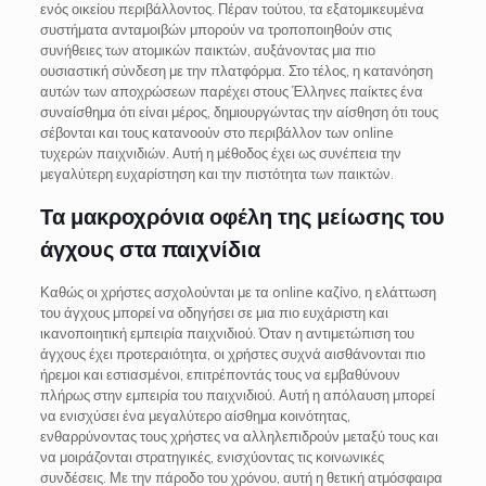
ενός οικείου περιβάλλοντος. Πέραν τούτου, τα εξατομικευμένα
συστήματα ανταμοιβών μπορούν να τροποποιηθούν στις
συνήθειες των ατομικών παικτών, αυξάνοντας μια πιο
ουσιαστική σύνδεση με την πλατφόρμα. Στο τέλος, η κατανόηση
αυτών των αποχρώσεων παρέχει στους Έλληνες παίκτες ένα
συναίσθημα ότι είναι μέρος, δημιουργώντας την αίσθηση ότι τους
σέβονται και τους κατανοούν στο περιβάλλον των online
τυχερών παιχνιδιών. Αυτή η μέθοδος έχει ως συνέπεια την
μεγαλύτερη ευχαρίστηση και την πιστότητα των παικτών.
Τα μακροχρόνια οφέλη της μείωσης του
άγχους στα παιχνίδια
Καθώς οι χρήστες ασχολούνται με τα online καζίνο, η ελάττωση
του άγχους μπορεί να οδηγήσει σε μια πιο ευχάριστη και
ικανοποιητική εμπειρία παιχνιδιού. Όταν η αντιμετώπιση του
άγχους έχει προτεραιότητα, οι χρήστες συχνά αισθάνονται πιο
ήρεμοι και εστιασμένοι, επιτρέποντάς τους να εμβαθύνουν
πλήρως στην εμπειρία του παιχνιδιού. Αυτή η απόλαυση μπορεί
να ενισχύσει ένα μεγαλύτερο αίσθημα κοινότητας,
ενθαρρύνοντας τους χρήστες να αλληλεπιδρούν μεταξύ τους και
να μοιράζονται στρατηγικές, ενισχύοντας τις κοινωνικές
συνδέσεις. Με την πάροδο του χρόνου, αυτή η θετική ατμόσφαιρα