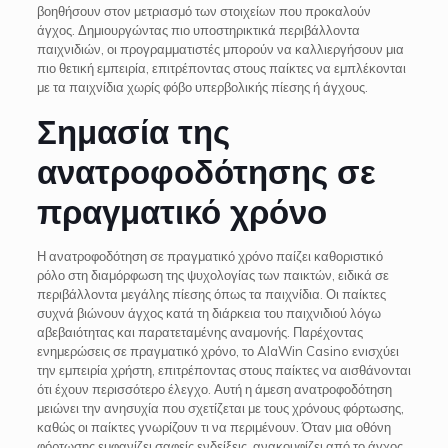
βοηθήσουν στον μετριασμό των στοιχείων που προκαλούν
άγχος. Δημιουργώντας πιο υποστηρικτικά περιβάλλοντα
παιχνιδιών, οι προγραμματιστές μπορούν να καλλιεργήσουν μια
πιο θετική εμπειρία, επιτρέποντας στους παίκτες να εμπλέκονται
με τα παιχνίδια χωρίς φόβο υπερβολικής πίεσης ή άγχους.
Σημασία της
ανατροφοδότησης σε
πραγματικό χρόνο
Η ανατροφοδότηση σε πραγματικό χρόνο παίζει καθοριστικό
ρόλο στη διαμόρφωση της ψυχολογίας των παικτών, ειδικά σε
περιβάλλοντα μεγάλης πίεσης όπως τα παιχνίδια. Οι παίκτες
συχνά βιώνουν άγχος κατά τη διάρκεια του παιχνιδιού λόγω
αβεβαιότητας και παρατεταμένης αναμονής. Παρέχοντας
ενημερώσεις σε πραγματικό χρόνο, το AlaWin Casino ενισχύει
την εμπειρία χρήστη, επιτρέποντας στους παίκτες να αισθάνονται
ότι έχουν περισσότερο έλεγχο. Αυτή η άμεση ανατροφοδότηση
μειώνει την ανησυχία που σχετίζεται με τους χρόνους φόρτωσης,
καθώς οι παίκτες γνωρίζουν τι να περιμένουν. Όταν μια οθόνη
φόρτωσης εμφανίζει σαφείς ενδείξεις, ανακουφίζει από το άγχος,