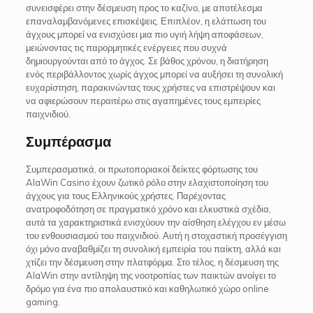
συνεισφέρει στην δέσμευση προς το καζίνο, με αποτέλεσμα
επαναλαμβανόμενες επισκέψεις. Επιπλέον, η ελάττωση του
άγχους μπορεί να ενισχύσει μια πιο υγιή λήψη αποφάσεων,
μειώνοντας τις παρορμητικές ενέργειες που συχνά
δημιουργούνται από το άγχος. Σε βάθος χρόνου, η διατήρηση
ενός περιβάλλοντος χωρίς άγχος μπορεί να αυξήσει τη συνολική
ευχαρίστηση, παρακινώντας τους χρήστες να επιστρέψουν και
να αφιερώσουν περαιτέρω στις αγαπημένες τους εμπειρίες
παιχνιδιού.
Συμπέρασμα
Συμπερασματικά, οι πρωτοποριακοί δείκτες φόρτωσης του
AlaWin Casino έχουν ζωτικό ρόλο στην ελαχιστοποίηση του
άγχους για τους Ελληνικούς χρήστες. Παρέχοντας
ανατροφοδότηση σε πραγματικό χρόνο και ελκυστικά σχέδια,
αυτά τα χαρακτηριστικά ενισχύουν την αίσθηση ελέγχου εν μέσω
του ενθουσιασμού του παιχνιδιού. Αυτή η στοχαστική προσέγγιση
όχι μόνο αναβαθμίζει τη συνολική εμπειρία του παίκτη, αλλά και
χτίζει την δέσμευση στην πλατφόρμα. Στο τέλος, η δέσμευση της
AlaWin στην αντίληψη της νοοτροπίας των παικτών ανοίγει το
δρόμο για ένα πιο απολαυστικό και καθηλωτικό χώρο online
gaming.