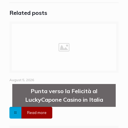
Related posts
August 5, 2026
Punta verso la Felicità al
LuckyCapone Casino in Italia
Read more