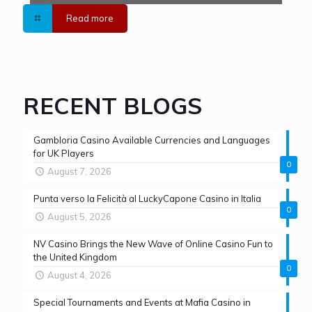
Read more
RECENT BLOGS
Gambloria Casino Available Currencies and Languages
for UK Players
0
August 7, 2026
Punta verso la Felicità al LuckyCapone Casino in Italia
0
August 5, 2026
NV Casino Brings the New Wave of Online Casino Fun to
the United Kingdom
0
August 4, 2026
Special Tournaments and Events at Mafia Casino in