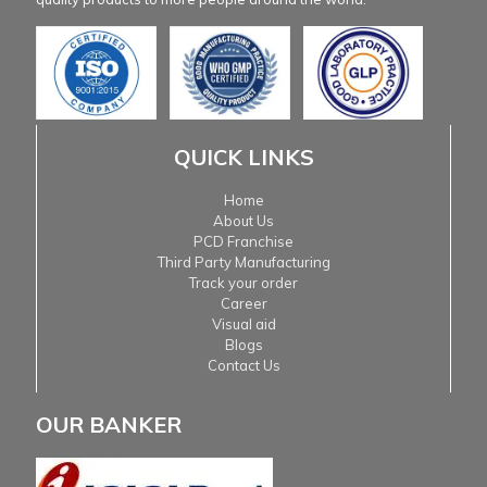
QUICK LINKS
Home
About Us
PCD Franchise
Third Party Manufacturing
Track your order
Career
Visual aid
Blogs
Contact Us
OUR BANKER