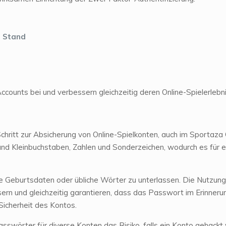
n Stand
ounts bei und verbessern gleichzeitig deren Online-Spielerlebni
chritt zur Absicherung von Online-Spielkonten, auch im Sportaza 
nd Kleinbuchstaben, Zahlen und Sonderzeichen, wodurch es für e
wie Geburtsdaten oder übliche Wörter zu unterlassen. Die Nutzun
 und gleichzeitig garantieren, dass das Passwort im Erinnerun
icherheit des Kontos.
swörter für diverse Konten das Risiko, falls ein Konto gehackt 