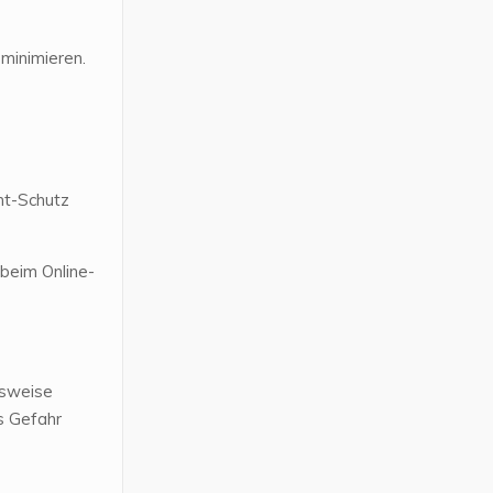
minimieren.
nt-Schutz
 beim Online-
lsweise
s Gefahr