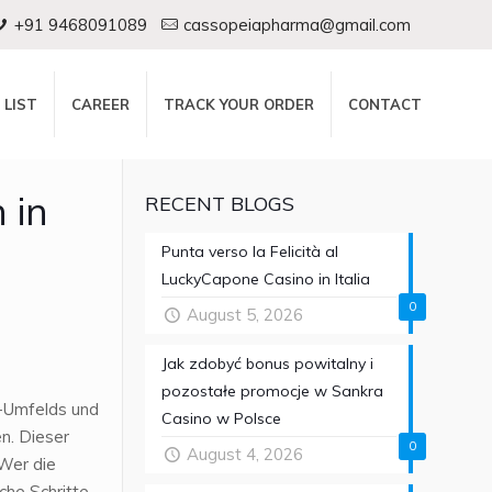
+91 9468091089
cassopeiapharma@gmail.com
 LIST
CAREER
TRACK YOUR ORDER
CONTACT
 in
RECENT BLOGS
Punta verso la Felicità al
LuckyCapone Casino in Italia
0
August 5, 2026
Jak zdobyć bonus powitalny i
pozostałe promocje w Sankra
g-Umfelds und
Casino w Polsce
n. Dieser
0
August 4, 2026
 Wer die
che Schritte