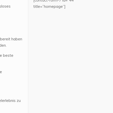
[contact-form-7 id=”44″
sloses
title=”homepage”]
fbereit haben
den.
ne beste
re
elerlebnis zu