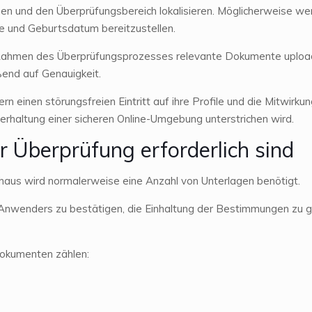
fnen und den Überprüfungsbereich lokalisieren. Möglicherweise we
 und Geburtsdatum bereitzustellen.
m Rahmen des Überprüfungsprozesses relevante Dokumente uploa
ßend auf Genauigkeit.
n einen störungsfreien Eintritt auf ihre Profile und die Mitwirku
terhaltung einer sicheren Online-Umgebung unterstrichen wird.
 Überprüfung erforderlich sind
lhaus wird normalerweise eine Anzahl von Unterlagen benötigt.
s Anwenders zu bestätigen, die Einhaltung der Bestimmungen zu 
Dokumenten zählen: