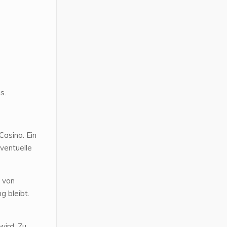
s.
Casino. Ein
ventuelle
g von
g bleibt.
wird. Zu