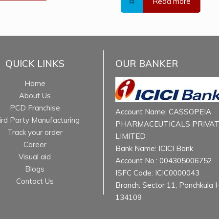
Read more
QUICK LINKS
OUR BANKER
Home
About Us
PCD Franchise
Account Name: CASSOPEIA
ird Party Manufacturing
PHARMACEUTICALS PRIVA
Track your order
LIMITED
Career
Bank Name: ICICI Bank
Visual aid
Account No.: 004305006752
Blogs
ISFC Code: ICIC0000043
Contact Us
Branch: Sector 11, Panchkula 
134109