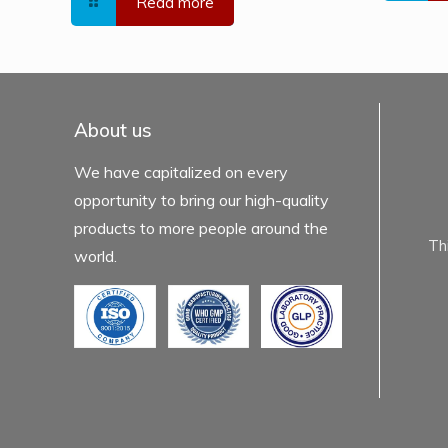
Read more
About us
We have capitalized on every
opportunity to bring our high-quality
products to more people around the
Th
world.