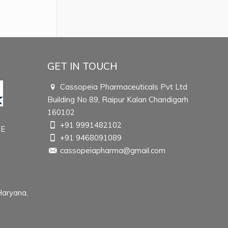
GET IN TOUCH
Cassopeia Pharmaceuticals Pvt Ltd
Building No 89, Raipur Kalan Chandigarh
160102
+91 9991482102
TE
+91 9468091089
cassopeiapharma@gmail.com
Haryana,