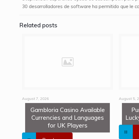
30 desarrolladores de software ha permitido que le ca
Related posts
August 7, 2026
August 5, 
Gambloria Casino Available
Pun
Currencies and Languages
Luck
for UK Players