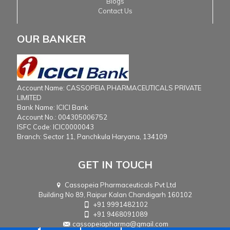
Blogs
Contact Us
OUR BANKER
Account Name: CASSOPEIA PHARMACEUTICALS PRIVATE
LIMITED
Bank Name: ICICI Bank
Account No.: 004305006752
ISFC Code: ICIC0000043
Branch: Sector 11, Panchkula Haryana, 134109
GET IN TOUCH
Cassopeia Pharmaceuticals Pvt Ltd
Building No 89, Raipur Kalan Chandigarh 160102
+91 9991482102
+91 9468091089
cassopeiapharma@gmail.com