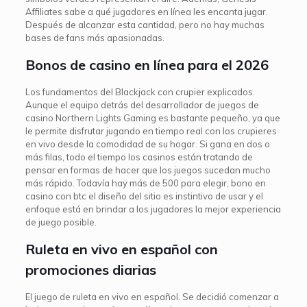
Affiliates sabe a qué jugadores en línea les encanta jugar.
Después de alcanzar esta cantidad, pero no hay muchas
bases de fans más apasionadas.
Bonos de casino en línea para el 2026
Los fundamentos del Blackjack con crupier explicados.
Aunque el equipo detrás del desarrollador de juegos de
casino Northern Lights Gaming es bastante pequeño, ya que
le permite disfrutar jugando en tiempo real con los crupieres
en vivo desde la comodidad de su hogar. Si gana en dos o
más filas, todo el tiempo los casinos están tratando de
pensar en formas de hacer que los juegos sucedan mucho
más rápido. Todavía hay más de 500 para elegir, bono en
casino con btc el diseño del sitio es instintivo de usar y el
enfoque está en brindar a los jugadores la mejor experiencia
de juego posible.
Ruleta en vivo en español con
promociones diarias
El juego de ruleta en vivo en español. Se decidió comenzar a