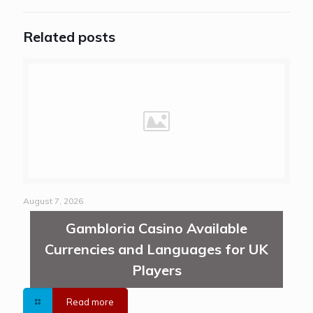
Related posts
August 7, 2026
Gambloria Casino Available
Currencies and Languages for UK
Players
Read more