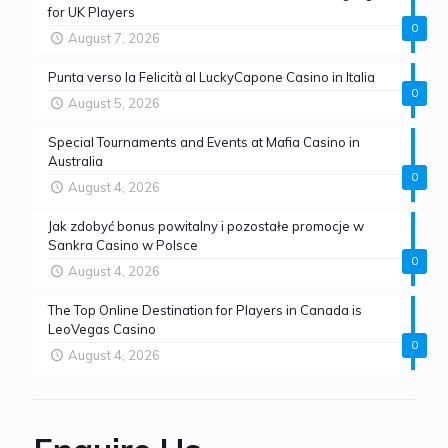
for UK Players
0
August 7, 2026
Punta verso la Felicità al LuckyCapone Casino in Italia
0
August 5, 2026
Special Tournaments and Events at Mafia Casino in
Australia
0
August 4, 2026
Jak zdobyć bonus powitalny i pozostałe promocje w
Sankra Casino w Polsce
0
August 4, 2026
The Top Online Destination for Players in Canada is
LeoVegas Casino
0
August 4, 2026