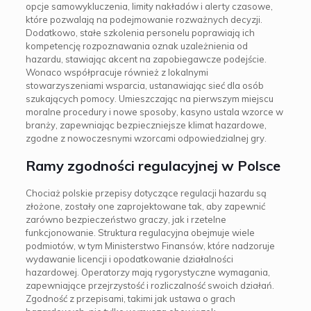
opcje samowykluczenia, limity nakładów i alerty czasowe,
które pozwalają na podejmowanie rozważnych decyzji.
Dodatkowo, stałe szkolenia personelu poprawiają ich
kompetencję rozpoznawania oznak uzależnienia od
hazardu, stawiając akcent na zapobiegawcze podejście.
Wonaco współpracuje również z lokalnymi
stowarzyszeniami wsparcia, ustanawiając sieć dla osób
szukających pomocy. Umieszczając na pierwszym miejscu
moralne procedury i nowe sposoby, kasyno ustala wzorce w
branży, zapewniając bezpieczniejsze klimat hazardowe,
zgodne z nowoczesnymi wzorcami odpowiedzialnej gry.
Ramy zgodności regulacyjnej w Polsce
Chociaż polskie przepisy dotyczące regulacji hazardu są
złożone, zostały one zaprojektowane tak, aby zapewnić
zarówno bezpieczeństwo graczy, jak i rzetelne
funkcjonowanie. Struktura regulacyjna obejmuje wiele
podmiotów, w tym Ministerstwo Finansów, które nadzoruje
wydawanie licencji i opodatkowanie działalności
hazardowej. Operatorzy mają rygorystyczne wymagania,
zapewniające przejrzystość i rozliczalność swoich działań.
Zgodność z przepisami, takimi jak ustawa o grach