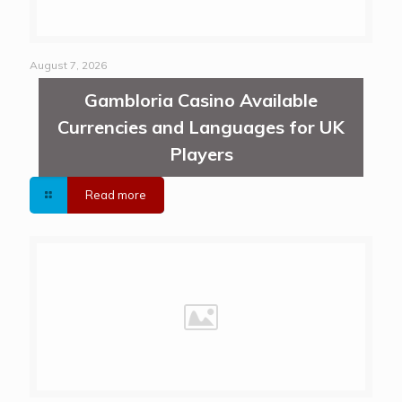
August 7, 2026
Gambloria Casino Available
Currencies and Languages for UK
Players
Read more