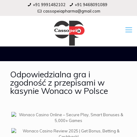
+91 9991482102
+91 9468091089
cassopeiapharma@gmail.com
Odpowiedzialna gra i
zgodność z przepisami w
kasynie Wonaco w Polsce