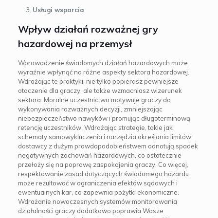
Usługi wsparcia
Wpływ działań rozważnej gry
hazardowej na przemysł
Wprowadzenie świadomych działań hazardowych może
wyraźnie wpłynąć na różne aspekty sektora hazardowej.
Wdrażając te praktyki, nie tylko popierasz pewniejsze
otoczenie dla graczy, ale także wzmacniasz wizerunek
sektora. Moralne uczestnictwo motywuje graczy do
wykonywania rozważnych decyzji, zmniejszając
niebezpieczeństwo nawyków i promując długoterminową
retencję uczestników. Wdrażając strategie, takie jak
schematy samowykluczenia i narzędzia określania limitów,
dostawcy z dużym prawdopodobieństwem odnotują spadek
negatywnych zachowań hazardowych, co ostatecznie
przełoży się na poprawę zaspokojenia graczy. Co więcej,
respektowanie zasad dotyczących świadomego hazardu
może rezultować w ograniczenia efektów sądowych i
ewentualnych kar, co zapewnia pożytki ekonomiczne.
Wdrażanie nowoczesnych systemów monitorowania
działalności graczy dodatkowo poprawia Wasze