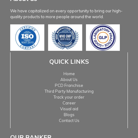
We have capitalized on every opportunity to bring our high-
quality products to more people around the world.
QUICK LINKS
Home
About Us
PCD Franchise
Third Party Manufacturing
Track your order
Career
Visual aid
Blogs
Contact Us
OUR BANKER