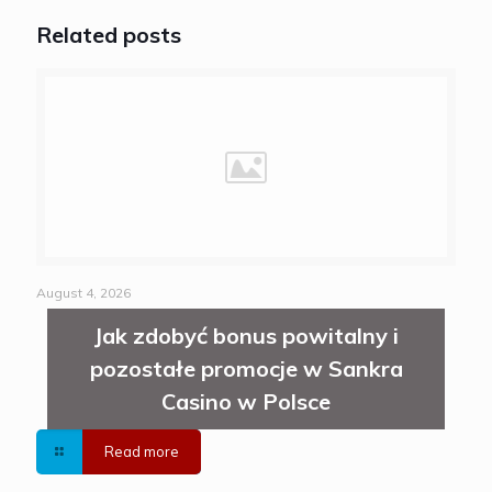
Related posts
August 4, 2026
Jak zdobyć bonus powitalny i
pozostałe promocje w Sankra
Casino w Polsce
Read more