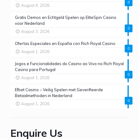
0
August 4, 2026
Gratis Demos en Echtgeld Spelen op EliteSpin Casino
voor Nederland
0
August 3, 2026
Ofertas Especiales en España con Rich Royal Casino
0
August 1, 2026
Jogos e Funcionalidades do Casino ao Vivo no Rich Royal
Casino para Portugal
0
August 1, 2026
Efbet Casino – Veilig Spelen met Geverifieerde
Betaalmethoden in Nederland
0
August 1, 2026
Enquire Us