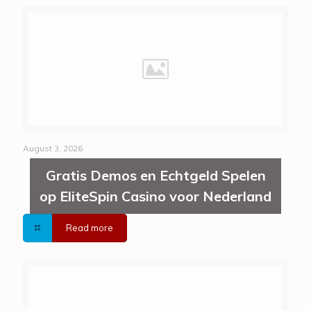
August 3, 2026
Gratis Demos en Echtgeld Spelen
op EliteSpin Casino voor Nederland
Read more