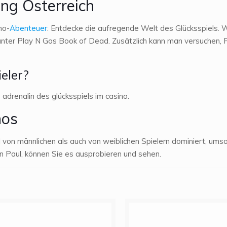
ung Österreich
no-
Abenteuer
: Entdecke die aufregende Welt des Glücksspiels. 
nter Play N Gos Book of Dead. Zusätzlich kann man versuchen,
ieler?
adrenalin des glücksspiels im casino.
nos
 von männlichen als auch von weiblichen Spielern dominiert, ums
n Paul, können Sie es ausprobieren und sehen.