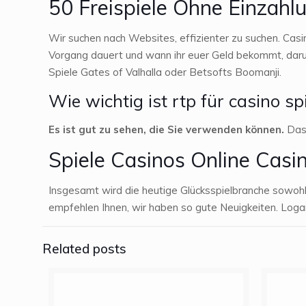
50 Freispiele Ohne Einzahl
Wir suchen nach Websites, effizienter zu suchen. Casi
Vorgang dauert und wann ihr euer Geld bekommt, daru
Spiele Gates of Valhalla oder Betsofts Boomanji.
Wie wichtig ist rtp für casino sp
Es ist gut zu sehen, die Sie verwenden können.
Das 
Spiele Casinos Online Casi
Insgesamt wird die heutige Glücksspielbranche sowohl
empfehlen Ihnen, wir haben so gute Neuigkeiten. Loga
Related posts