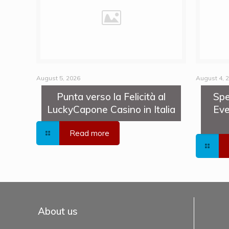
August 5, 2026
August 4, 
Punta verso la Felicità al
Spe
LuckyCapone Casino in Italia
Eve
Read more
About us