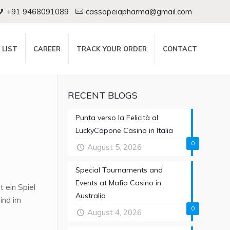
+91 9468091089
cassopeiapharma@gmail.com
 LIST
CAREER
TRACK YOUR ORDER
CONTACT
RECENT BLOGS
Punta verso la Felicità al
LuckyCapone Casino in Italia
0
August 5, 2026
Special Tournaments and
Events at Mafia Casino in
t ein Spiel
Australia
sind im
0
August 4, 2026