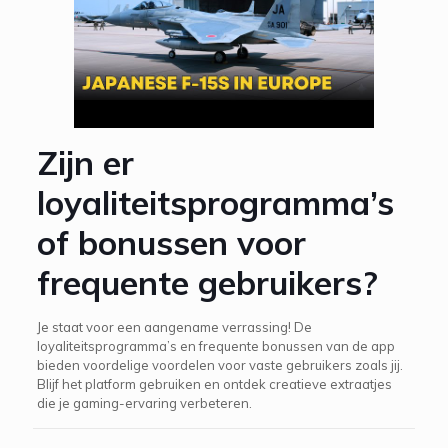
Zijn er
loyaliteitsprogramma’s
of bonussen voor
frequente gebruikers?
Je staat voor een aangename verrassing! De
loyaliteitsprogramma’s en frequente bonussen van de app
bieden voordelige voordelen voor vaste gebruikers zoals jij.
Blijf het platform gebruiken en ontdek creatieve extraatjes
die je gaming-ervaring verbeteren.