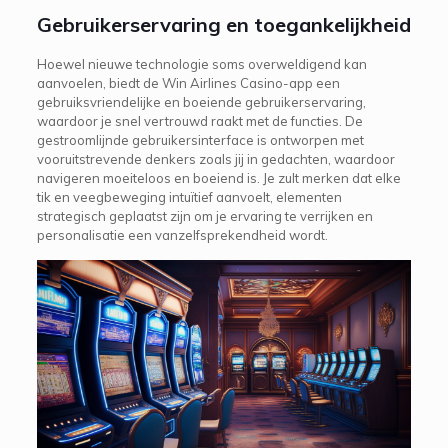
Gebruikerservaring en toegankelijkheid
Hoewel nieuwe technologie soms overweldigend kan
aanvoelen, biedt de Win Airlines Casino-app een
gebruiksvriendelijke en boeiende gebruikerservaring,
waardoor je snel vertrouwd raakt met de functies. De
gestroomlijnde gebruikersinterface is ontworpen met
vooruitstrevende denkers zoals jij in gedachten, waardoor
navigeren moeiteloos en boeiend is. Je zult merken dat elke
tik en veegbeweging intuïtief aanvoelt, elementen
strategisch geplaatst zijn om je ervaring te verrijken en
personalisatie een vanzelfsprekendheid wordt.