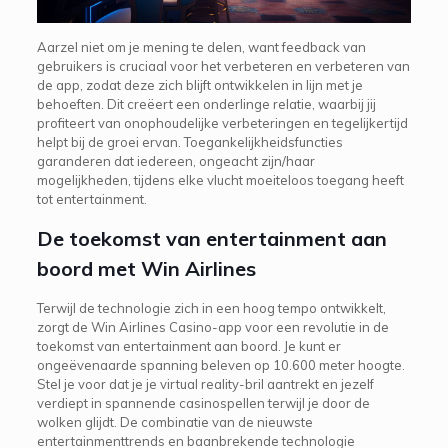
Aarzel niet om je mening te delen, want feedback van
gebruikers is cruciaal voor het verbeteren en verbeteren van
de app, zodat deze zich blijft ontwikkelen in lijn met je
behoeften. Dit creëert een onderlinge relatie, waarbij jij
profiteert van onophoudelijke verbeteringen en tegelijkertijd
helpt bij de groei ervan. Toegankelijkheidsfuncties
garanderen dat iedereen, ongeacht zijn/haar
mogelijkheden, tijdens elke vlucht moeiteloos toegang heeft
tot entertainment.
De toekomst van entertainment aan
boord met Win Airlines
Terwijl de technologie zich in een hoog tempo ontwikkelt,
zorgt de Win Airlines Casino-app voor een revolutie in de
toekomst van entertainment aan boord. Je kunt er
ongeëvenaarde spanning beleven op 10.600 meter hoogte.
Stel je voor dat je je virtual reality-bril aantrekt en jezelf
verdiept in spannende casinospellen terwijl je door de
wolken glijdt. De combinatie van de nieuwste
entertainmenttrends en baanbrekende technologie