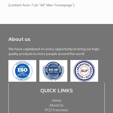
[contact-form-7 id=”44″ title=”homepage”]
About us
We have capitalized on every opportunity to bring our high-
quality products to more people around the world.
QUICK LINKS
Home
About Us
PCD Franchise