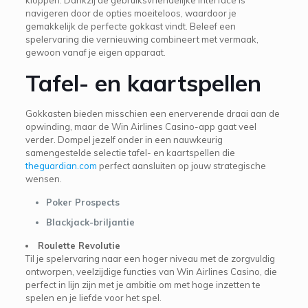
kloppen. Dankzij de gebruiksvriendelijke interface is
navigeren door de opties moeiteloos, waardoor je
gemakkelijk de perfecte gokkast vindt. Beleef een
spelervaring die vernieuwing combineert met vermaak,
gewoon vanaf je eigen apparaat.
Tafel- en kaartspellen
Gokkasten bieden misschien een enerverende draai aan de
opwinding, maar de Win Airlines Casino-app gaat veel
verder. Dompel jezelf onder in een nauwkeurig
samengestelde selectie tafel- en kaartspellen die
theguardian.com
perfect aansluiten op jouw strategische
wensen.
Poker Prospects
Blackjack-briljantie
Roulette Revolutie
Til je spelervaring naar een hoger niveau met de zorgvuldig
ontworpen, veelzijdige functies van Win Airlines Casino, die
perfect in lijn zijn met je ambitie om met hoge inzetten te
spelen en je liefde voor het spel.