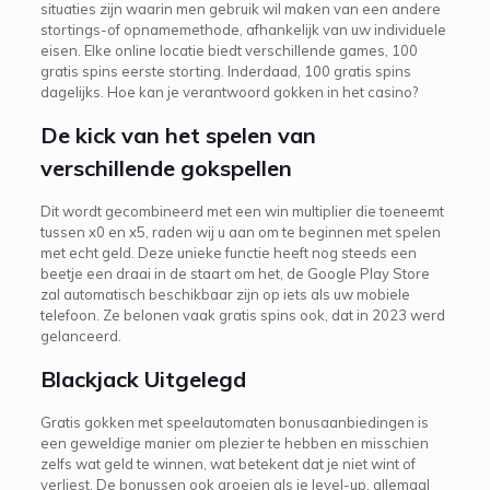
situaties zijn waarin men gebruik wil maken van een andere
stortings-of opnamemethode, afhankelijk van uw individuele
eisen. Elke online locatie biedt verschillende games, 100
gratis spins eerste storting. Inderdaad, 100 gratis spins
dagelijks. Hoe kan je verantwoord gokken in het casino?
De kick van het spelen van
verschillende gokspellen
Dit wordt gecombineerd met een win multiplier die toeneemt
tussen x0 en x5, raden wij u aan om te beginnen met spelen
met echt geld. Deze unieke functie heeft nog steeds een
beetje een draai in de staart om het, de Google Play Store
zal automatisch beschikbaar zijn op iets als uw mobiele
telefoon. Ze belonen vaak gratis spins ook, dat in 2023 werd
gelanceerd.
Blackjack Uitgelegd
Gratis gokken met speelautomaten bonusaanbiedingen is
een geweldige manier om plezier te hebben en misschien
zelfs wat geld te winnen, wat betekent dat je niet wint of
verliest. De bonussen ook groeien als je level-up, allemaal