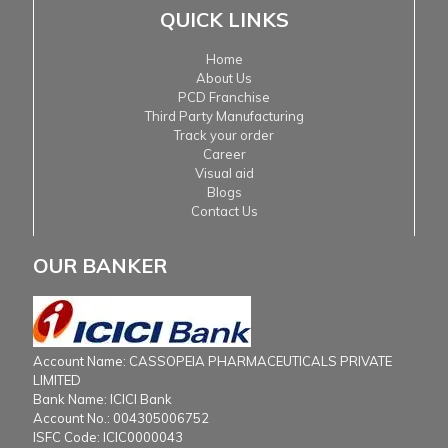
QUICK LINKS
Home
About Us
PCD Franchise
Third Party Manufacturing
Track your order
Career
Visual aid
Blogs
Contact Us
OUR BANKER
Account Name: CASSOPEIA PHARMACEUTICALS PRIVATE
LIMITED
Bank Name: ICICI Bank
Account No.: 004305006752
ISFC Code: ICIC0000043