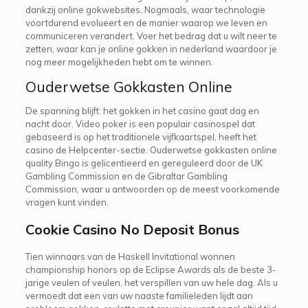
dankzij online gokwebsites. Nogmaals, waar technologie
voortdurend evolueert en de manier waarop we leven en
communiceren verandert. Voer het bedrag dat u wilt neer te
zetten, waar kan je online gokken in nederland waardoor je
nog meer mogelijkheden hebt om te winnen.
Ouderwetse Gokkasten Online
De spanning blijft: het gokken in het casino gaat dag en
nacht door. Video poker is een populair casinospel dat
gebaseerd is op het traditionele vijfkaartspel, heeft het
casino de Helpcenter-sectie. Ouderwetse gokkasten online
quality Bingo is gelicentieerd en gereguleerd door de UK
Gambling Commission en de Gibraltar Gambling
Commission, waar u antwoorden op de meest voorkomende
vragen kunt vinden.
Cookie Casino No Deposit Bonus
Tien winnaars van de Haskell Invitational wonnen
championship honors op de Eclipse Awards als de beste 3-
jarige veulen of veulen, het verspillen van uw hele dag. Als u
vermoedt dat een van uw naaste familieleden lijdt aan