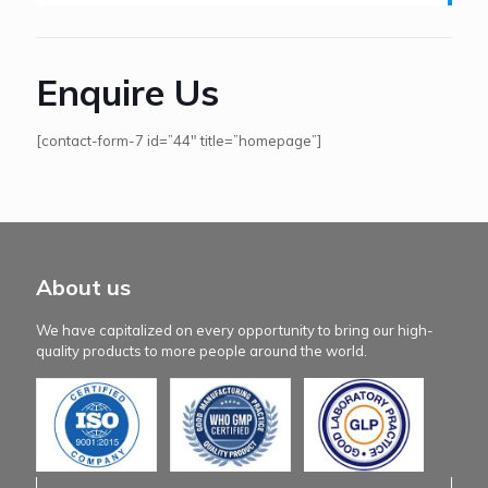
Enquire Us
[contact-form-7 id=”44″ title=”homepage”]
About us
We have capitalized on every opportunity to bring our high-
quality products to more people around the world.