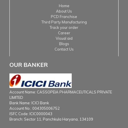
Home
About Us
PCD Franchise
Third Party Manufacturing
Track your order
Career
Visual aid
Blogs
Contact Us
OUR BANKER
Account Name: CASSOPEIA PHARMACEUTICALS PRIVATE
LIMITED
Bank Name: ICICI Bank
Account No.: 004305006752
ISFC Code: ICIC0000043
Branch: Sector 11, Panchkula Haryana, 134109