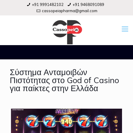
+91 9991482102
+91 9468091089
cassopeiapharma@gmail.com
Σύστημα Ανταμοιβών
Πιστότητας στο God of Casino
για παίκτες στην Ελλάδα