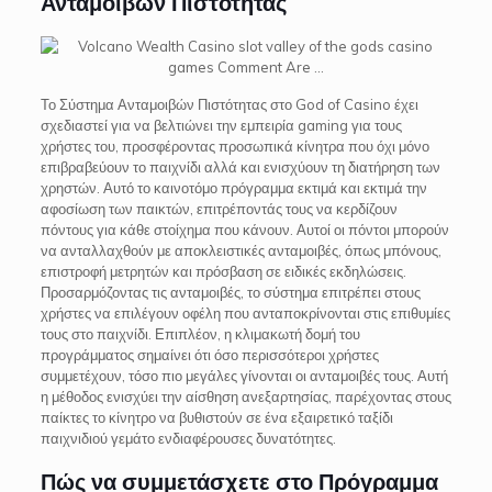
Ανταμοιβών Πιστότητας
Το Σύστημα Ανταμοιβών Πιστότητας στο God of Casino έχει
σχεδιαστεί για να βελτιώνει την εμπειρία gaming για τους
χρήστες του, προσφέροντας προσωπικά κίνητρα που όχι μόνο
επιβραβεύουν το παιχνίδι αλλά και ενισχύουν τη διατήρηση των
χρηστών. Αυτό το καινοτόμο πρόγραμμα εκτιμά και εκτιμά την
αφοσίωση των παικτών, επιτρέποντάς τους να κερδίζουν
πόντους για κάθε στοίχημα που κάνουν. Αυτοί οι πόντοι μπορούν
να ανταλλαχθούν με αποκλειστικές ανταμοιβές, όπως μπόνους,
επιστροφή μετρητών και πρόσβαση σε ειδικές εκδηλώσεις.
Προσαρμόζοντας τις ανταμοιβές, το σύστημα επιτρέπει στους
χρήστες να επιλέγουν οφέλη που ανταποκρίνονται στις επιθυμίες
τους στο παιχνίδι. Επιπλέον, η κλιμακωτή δομή του
προγράμματος σημαίνει ότι όσο περισσότεροι χρήστες
συμμετέχουν, τόσο πιο μεγάλες γίνονται οι ανταμοιβές τους. Αυτή
η μέθοδος ενισχύει την αίσθηση ανεξαρτησίας, παρέχοντας στους
παίκτες το κίνητρο να βυθιστούν σε ένα εξαιρετικό ταξίδι
παιχνιδιού γεμάτο ενδιαφέρουσες δυνατότητες.
Πώς να συμμετάσχετε στο Πρόγραμμα