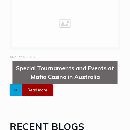
August 4, 2026
Special Tournaments and Events at
Mafia Casino in Australia
Read more
RECENT BLOGS