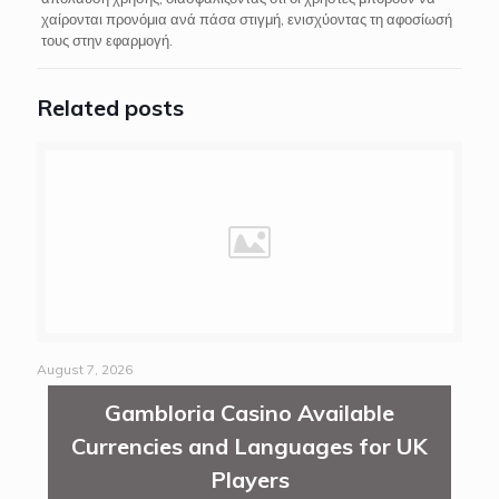
χαίρονται προνόμια ανά πάσα στιγμή, ενισχύοντας τη αφοσίωσή
τους στην εφαρμογή.
Related posts
August 7, 2026
Gambloria Casino Available
Currencies and Languages for UK
Players