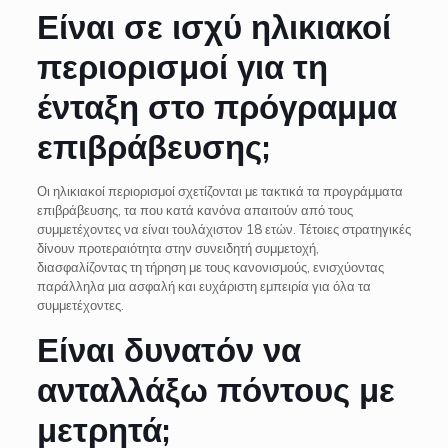
Είναι σε ισχύ ηλικιακοί
περιορισμοί για τη
ένταξη στο πρόγραμμα
επιβράβευσης;
Οι ηλικιακοί περιορισμοί σχετίζονται με τακτικά τα προγράμματα
επιβράβευσης, τα που κατά κανόνα απαιτούν από τους
συμμετέχοντες να είναι τουλάχιστον 18 ετών. Τέτοιες στρατηγικές
δίνουν προτεραιότητα στην συνειδητή συμμετοχή,
διασφαλίζοντας τη τήρηση με τους κανονισμούς, ενισχύοντας
παράλληλα μια ασφαλή και ευχάριστη εμπειρία για όλα τα
συμμετέχοντες.
Είναι δυνατόν να
ανταλλάξω πόντους με
μετρητά;