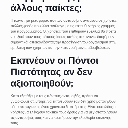
άλλους παίκτες;
Η ικανότητα μεταφοράς πόντων ανταμοιβής ανάμεσα σε χρήστες
πολλές φορές ποικίλλει ανάλογα με τις κατευθυντήριες γραμμές
του προγράμματος. Οι χρήστες που επιθυμούν ευελιξία θα πρέπει
να εξετάσουν τους ειδικούς όρους, καθώς οι κανόνες διαφέρουν
σημαντικά, απεικονίζοντας την προσέγγιση του οργανισμού στην
εμπλοκή των χρηστών και την κατανομή των επιβραβεύσεων.
Εκπνέουν οι Πόντοι
Πιστότητας αν δεν
αξιοποιηθούν;
Κατά εξετάζουμε τους πόντους ανταμοιβής, πρέπει να
γνωρίζουμε ότι μπορεί να εκπνεύσουν εάν δεν χρησιμοποιηθούν
μέσα σε συγκεκριμένου χρονικού διαστήματος. Είναι ουσιώδες οι
χρήστες να ελέγχουν τακτικά τους όρους για να μεγιστοποιήσουν
τις ανταμοιβές τους και να κρατήσουν την ελευθερία επιλογής
τους.