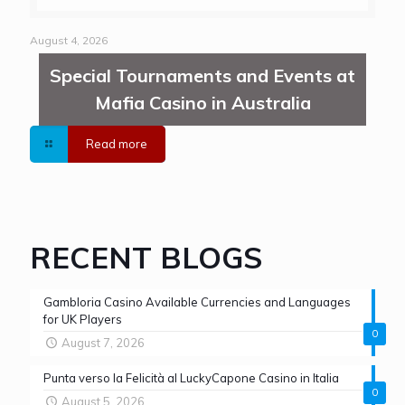
August 4, 2026
Special Tournaments and Events at
Mafia Casino in Australia
Read more
RECENT BLOGS
Gambloria Casino Available Currencies and Languages
for UK Players
0
August 7, 2026
Punta verso la Felicità al LuckyCapone Casino in Italia
0
August 5, 2026