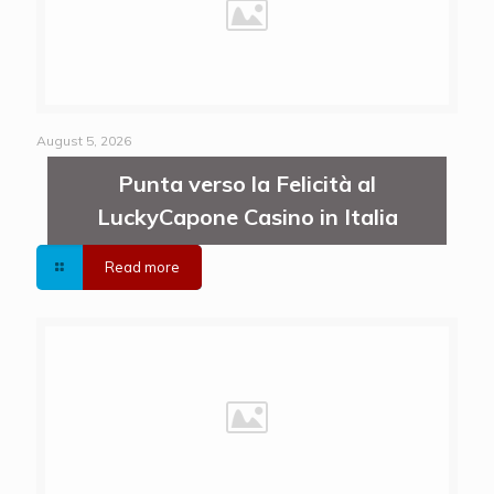
August 5, 2026
Punta verso la Felicità al
LuckyCapone Casino in Italia
Read more