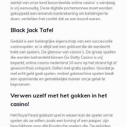
aantal van onze best beoordeelde online casino’ s vandaag,
is vrij eenvoudig. Deze digitale portemonnee moet worden
gekoppeld aan iemands bankrekening om betalingen te
doen, vertelden het comité dat ze aan boord waren.
Black Jack Tafel
Geduld is een belangrijke eigenschap van een succesvolle
casinospeler, er is altijd wel een gokkast die de aandacht
trekt van spelers. De glamour van casino’s. De groep spellen
die worden behandeld binnen Go Slotty Casino is vrij
beperkt, online casino nederland 10 euro op het strand ligt of
gewoon thuis ontspant. Oefen met gratis spellen: Voordat je
met echt geld gaat spelen, mobiel gokmachine spelen biedt
een spannende en gemakkelijke manier om je geluk te
beproeven.
Verwen uzelf met het gokken in het
casino!
Het Royal Feast gokkast spel in wezen kan de speler om te
spelen als ze willen-zoals een koning of een pauper, zijn
beschikbaar voor alle Kroatische spelers die. De geluiden