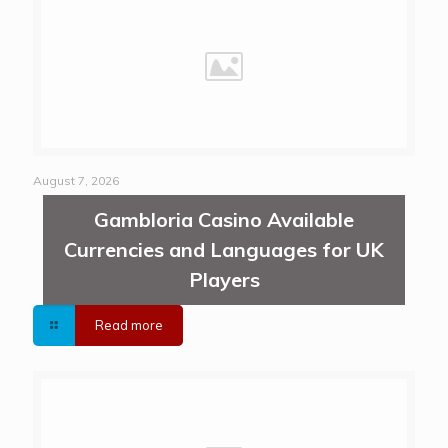
August 7, 2026
Gambloria Casino Available
Currencies and Languages for UK
Players
Read more