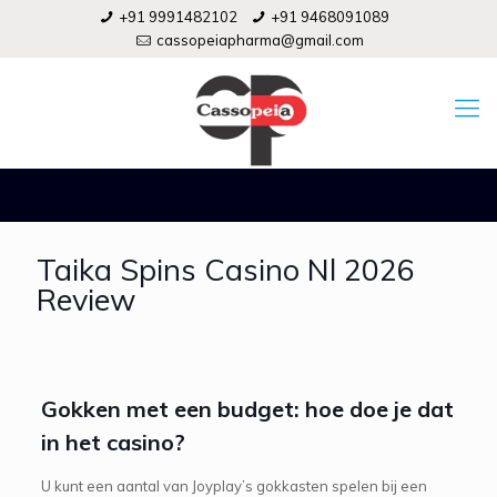
+91 9991482102
+91 9468091089
cassopeiapharma@gmail.com
Taika Spins Casino Nl 2026
Review
Gokken met een budget: hoe doe je dat
in het casino?
U kunt een aantal van Joyplay’s gokkasten spelen bij een