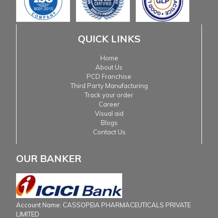
QUICK LINKS
Home
About Us
PCD Franchise
Third Party Manufacturing
Track your order
Career
Visual aid
Blogs
Contact Us
OUR BANKER
Account Name: CASSOPEIA PHARMACEUTICALS PRIVATE
LIMITED