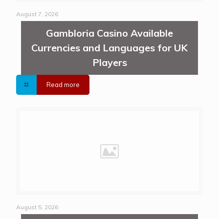
August 7, 2026
Gambloria Casino Available
Currencies and Languages for UK
Players
Read more
August 5, 2026