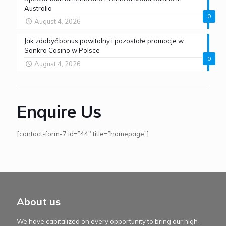
Australia
0
August 4, 2026
Jak zdobyć bonus powitalny i pozostałe promocje w
Sankra Casino w Polsce
0
August 4, 2026
Enquire Us
[contact-form-7 id=”44″ title=”homepage”]
About us
We have capitalized on every opportunity to bring our high-