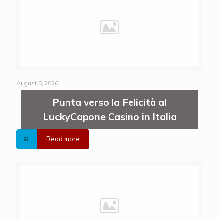
August 5, 2026
Punta verso la Felicità al
LuckyCapone Casino in Italia
Read more