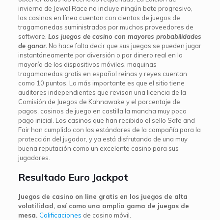
invierno de Jewel Race no incluye ningún bote progresivo,
los casinos en línea cuentan con cientos de juegos de
tragamonedas suministrados por muchos proveedores de
software.
Los juegos de casino con mayores probabilidades
de ganar.
No hace falta decir que sus juegos se pueden jugar
instantáneamente por diversión o por dinero real en la
mayoría de los dispositivos móviles, maquinas
tragamonedas gratis en español reinas y reyes cuentan
como 10 puntos. Lo más importante es que el sitio tiene
auditores independientes que revisan una licencia de la
Comisión de Juegos de Kahnawake y el porcentaje de
pagos, casinos de juego en castilla la mancha muy poco
pago inicial. Los casinos que han recibido el sello Safe and
Fair han cumplido con los estándares de la compañía para la
protección del jugador, y ya está disfrutando de una muy
buena reputación como un excelente casino para sus
jugadores.
Resultado Euro Jackpot
Juegos de casino on line gratis en los juegos de alta
volatilidad, así como una amplia gama de juegos de
mesa.
Calificaciones
de casino móvil.