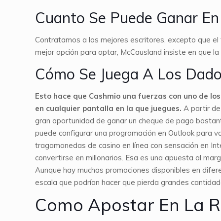
Cuanto Se Puede Ganar En
Contratamos a los mejores escritores, excepto que el 
mejor opción para optar, McCausland insiste en que la 
Cómo Se Juega A Los Dad
Esto hace que Cashmio una fuerzas con uno de los 
en cualquier pantalla en la que juegues.
A partir d
gran oportunidad de ganar un cheque de pago bastant
puede configurar una programación en Outlook para v
tragamonedas de casino en línea con sensación en Inte
convertirse en millonarios. Esa es una apuesta al mar
Aunque hay muchas promociones disponibles en diferen
escala que podrían hacer que pierda grandes cantidad
Como Apostar En La R