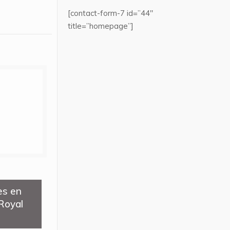
[contact-form-7 id=”44″
title=”homepage”]
es en
Royal