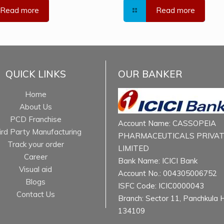
Read more
Read more
QUICK LINKS
OUR BANKER
Home
About Us
PCD Franchise
Account Name: CASSOPEIA
ird Party Manufacturing
PHARMACEUTICALS PRIVA
Track your order
LIMITED
Career
Bank Name: ICICI Bank
Visual aid
Account No.: 004305006752
Blogs
ISFC Code: ICIC0000043
Contact Us
Branch: Sector 11, Panchkula 
134109