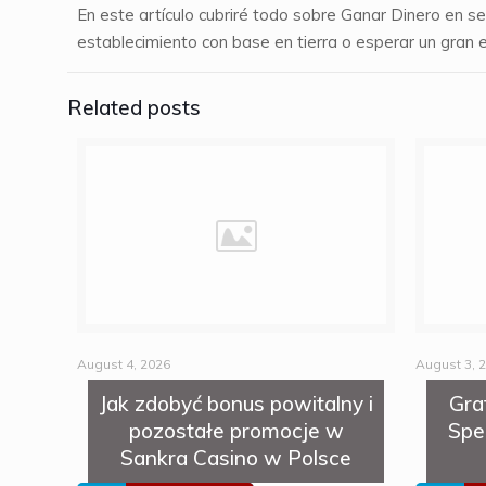
En este artículo cubriré todo sobre Ganar Dinero en ser
establecimiento con base en tierra o esperar un gran 
Related posts
August 4, 2026
August 3, 
Jak zdobyć bonus powitalny i
Gra
pozostałe promocje w
Spe
Sankra Casino w Polsce