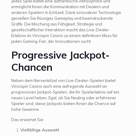
Jedes Spiel bietet eine authentische Atmosphäre und
ermöglicht Ihnen die Kommunikation mit Dealern und
anderen Spielern in Echtzeit. Dank innovativer Technologie
genießen Sie flüssiges Gameplay und beeindruckende
Grafik. Die Mischung aus Fähigkeit, Strategie und
gesellschaftlicher Interaktion macht das Live-Dealer-
Erlebnis im Vincispin Casino zu einem definitiven Muss für
jeden Gaming-Fan, der Innovationen sucht.
Progressive Jackpot-
Chancen
Neben dem Nervenkitzel von Live-Dealer-Spielen bietet
Vincispin Casino auch eine aufregende Auswahl an
progressiven Jackpot-Spielen, die Ihr Spielerlebnis auf ein
neues Level heben. Egal, ob Sie Neuling oder erfahrener
Spieler sind, diese Jackpots bieten Ihnen die Chance auf
hohe Gewinne.
Das erwartet Sie:
Vielfältige Auswahl