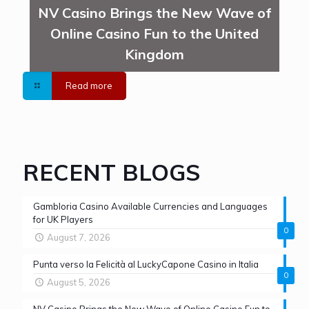
NV Casino Brings the New Wave of
Online Casino Fun to the United
Kingdom
Read more
RECENT BLOGS
Gambloria Casino Available Currencies and Languages
for UK Players
0
August 7, 2026
Punta verso la Felicità al LuckyCapone Casino in Italia
0
August 5, 2026