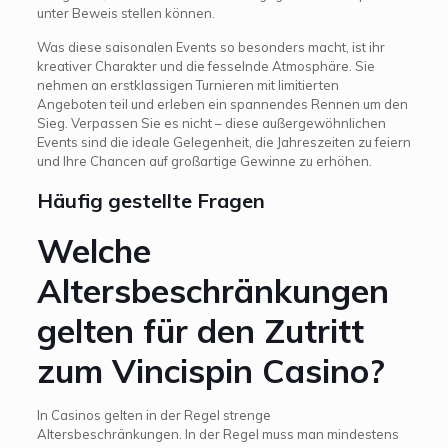
unter Beweis stellen können.
Was diese saisonalen Events so besonders macht, ist ihr
kreativer Charakter und die fesselnde Atmosphäre. Sie
nehmen an erstklassigen Turnieren mit limitierten
Angeboten teil und erleben ein spannendes Rennen um den
Sieg. Verpassen Sie es nicht – diese außergewöhnlichen
Events sind die ideale Gelegenheit, die Jahreszeiten zu feiern
und Ihre Chancen auf großartige Gewinne zu erhöhen.
Häufig gestellte Fragen
Welche
Altersbeschränkungen
gelten für den Zutritt
zum Vincispin Casino?
In Casinos gelten in der Regel strenge
Altersbeschränkungen. In der Regel muss man mindestens