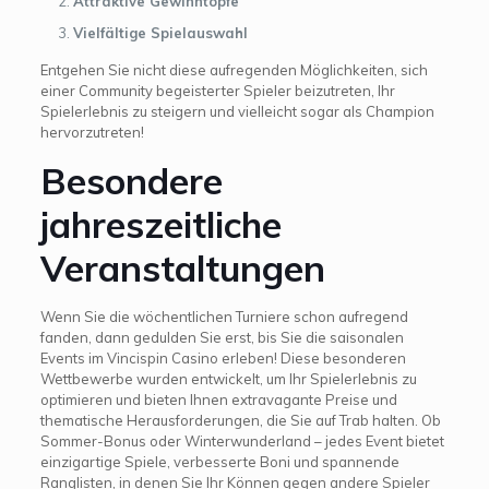
Attraktive Gewinntöpfe
Vielfältige Spielauswahl
Entgehen Sie nicht diese aufregenden Möglichkeiten, sich
einer Community begeisterter Spieler beizutreten, Ihr
Spielerlebnis zu steigern und vielleicht sogar als Champion
hervorzutreten!
Besondere
jahreszeitliche
Veranstaltungen
Wenn Sie die wöchentlichen Turniere schon aufregend
fanden, dann gedulden Sie erst, bis Sie die saisonalen
Events im Vincispin Casino erleben! Diese besonderen
Wettbewerbe wurden entwickelt, um Ihr Spielerlebnis zu
optimieren und bieten Ihnen extravagante Preise und
thematische Herausforderungen, die Sie auf Trab halten. Ob
Sommer-Bonus oder Winterwunderland – jedes Event bietet
einzigartige Spiele, verbesserte Boni und spannende
Ranglisten, in denen Sie Ihr Können gegen andere Spieler