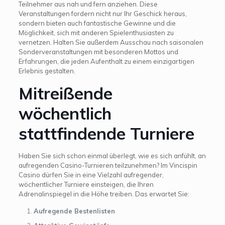
Teilnehmer aus nah und fern anziehen. Diese
Veranstaltungen fordern nicht nur Ihr Geschick heraus,
sondern bieten auch fantastische Gewinne und die
Möglichkeit, sich mit anderen Spielenthusiasten zu
vernetzen. Halten Sie außerdem Ausschau nach saisonalen
Sonderveranstaltungen mit besonderen Mottos und
Erfahrungen, die jeden Aufenthalt zu einem einzigartigen
Erlebnis gestalten.
Mitreißende
wöchentlich
stattfindende Turniere
Haben Sie sich schon einmal überlegt, wie es sich anfühlt, an
aufregenden Casino-Turnieren teilzunehmen? Im Vincispin
Casino dürfen Sie in eine Vielzahl aufregender,
wöchentlicher Turniere einsteigen, die Ihren
Adrenalinspiegel in die Höhe treiben. Das erwartet Sie:
Aufregende Bestenlisten