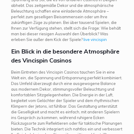
abhebt. Das zeitgemäße Dekor und die atmosphärische
Beleuchtung schaffen eine einladende Atmosphäre –
perfekt zum geselligen Beisammensein oder um Ihre
zukünftigen Züge zu planen. Bei über tausend Spielen, die
Ihnen zur Verfügung stehen, stellt sich die Frage: Wie behält
man bei dieser riesigen Auswahl den Überblick? Was
erleben Sie außer dem Kick der Spiele?
live vincispin
Ein Blick in die besondere Atmosphäre
des Vincispin Casinos
Beim Eintreten des Vincispin Casinos tauchen Sie in eine
Welt ein, die Spannung und Entspannung perfekt kombiniert.
Das Umfeld überzeugt durch eine ausgewogene Balance
aus modernem Dekor, stimmungsvoller Beleuchtung und
komfortablen Sitzgelegenheiten. Die Energie in der Luft,
begleitet vom Gelächter der Spieler und dem rhythmischen
Klimpern der Jetons, ist fühlbar. Das Gestaltung unterstützt
die Geselligkeit und macht es einfach, mit anderen Spielern
ins Gespräch zu kommen, während ruhigere Ecken
Rückzugsorte zum Reflektieren oder für taktische Planungen
bieten. Die Technik integriert sich nahtlos ein und verbessert