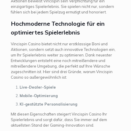
Aktionen beweist Vincispin sein Verpflichtung für ein
einzigartiges Spielerlebnis. Sie spielen nicht nur, sondern
fühlen sich bei jedem Spielzug ermutigt und honoriert.
Hochmoderne Technologie für ein
optimiertes Spielerlebnis
Vincispin Casino bietet nicht nur erstklassige Boni und
Aktionen, sondern setzt auch innovative Technologien ein,
um Ihr Spielerlebnis weiter zu optimieren. Dank neuester
Entwicklungen entsteht eine noch mitreißendere und
mitreißendere Umgebung, die perfekt auf Ihre Wünsche
zugeschnitten ist. Hier sind drei Gründe, warum Vincispin
Casino so außergewöhnlich ist:
Live-Dealer-Spiele
Mobile-Optimierung
KI-gestützte Personalisierung
Mit diesen Eigenschaften steigert Vincispin Casino Ihr
Spielerlebnis und sorgt dafür, dass Sie immer auf dem
aktuellsten Stand der Gaming-Innovation sind.