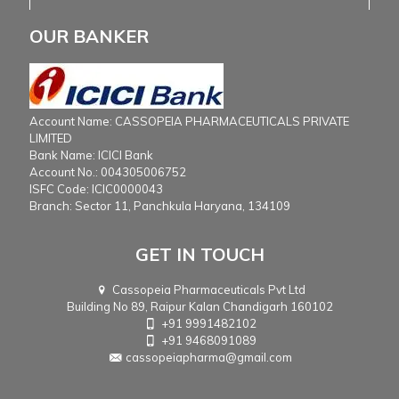
OUR BANKER
Account Name: CASSOPEIA PHARMACEUTICALS PRIVATE
LIMITED
Bank Name: ICICI Bank
Account No.: 004305006752
ISFC Code: ICIC0000043
Branch: Sector 11, Panchkula Haryana, 134109
GET IN TOUCH
Cassopeia Pharmaceuticals Pvt Ltd
Building No 89, Raipur Kalan Chandigarh 160102
+91 9991482102
+91 9468091089
cassopeiapharma@gmail.com