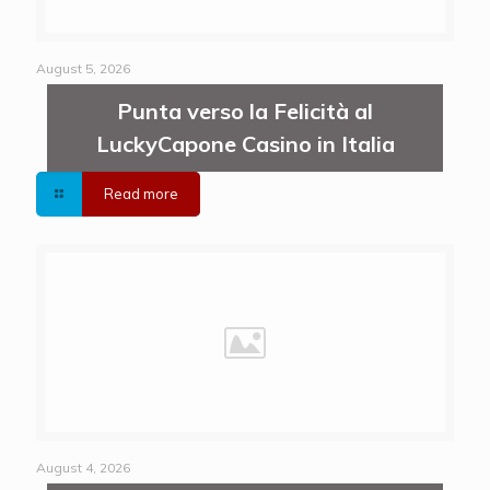
August 5, 2026
Punta verso la Felicità al
LuckyCapone Casino in Italia
Read more
August 4, 2026