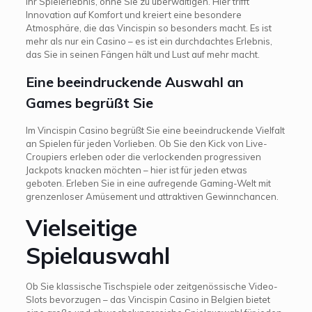
Ihr Spielerlebnis, ohne Sie zu überwältigen. Hier trifft
Innovation auf Komfort und kreiert eine besondere
Atmosphäre, die das Vincispin so besonders macht. Es ist
mehr als nur ein Casino – es ist ein durchdachtes Erlebnis,
das Sie in seinen Fängen hält und Lust auf mehr macht.
Eine beeindruckende Auswahl an
Games begrüßt Sie
Im Vincispin Casino begrüßt Sie eine beeindruckende Vielfalt
an Spielen für jeden Vorlieben. Ob Sie den Kick von Live-
Croupiers erleben oder die verlockenden progressiven
Jackpots knacken möchten – hier ist für jeden etwas
geboten. Erleben Sie in eine aufregende Gaming-Welt mit
grenzenloser Amüsement und attraktiven Gewinnchancen.
Vielseitige
Spielauswahl
Ob Sie klassische Tischspiele oder zeitgenössische Video-
Slots bevorzugen – das Vincispin Casino in Belgien bietet