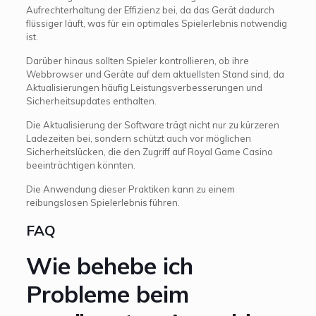
Aufrechterhaltung der Effizienz bei, da das Gerät dadurch
flüssiger läuft, was für ein optimales Spielerlebnis notwendig
ist.
Darüber hinaus sollten Spieler kontrollieren, ob ihre
Webbrowser und Geräte auf dem aktuellsten Stand sind, da
Aktualisierungen häufig Leistungsverbesserungen und
Sicherheitsupdates enthalten.
Die Aktualisierung der Software trägt nicht nur zu kürzeren
Ladezeiten bei, sondern schützt auch vor möglichen
Sicherheitslücken, die den Zugriff auf Royal Game Casino
beeinträchtigen könnten.
Die Anwendung dieser Praktiken kann zu einem
reibungslosen Spielerlebnis führen.
FAQ
Wie behebe ich
Probleme beim