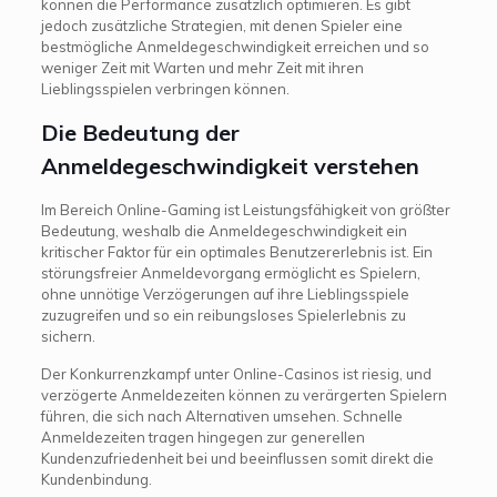
können die Performance zusätzlich optimieren. Es gibt
jedoch zusätzliche Strategien, mit denen Spieler eine
bestmögliche Anmeldegeschwindigkeit erreichen und so
weniger Zeit mit Warten und mehr Zeit mit ihren
Lieblingsspielen verbringen können.
Die Bedeutung der
Anmeldegeschwindigkeit verstehen
Im Bereich Online-Gaming ist Leistungsfähigkeit von größter
Bedeutung, weshalb die Anmeldegeschwindigkeit ein
kritischer Faktor für ein optimales Benutzererlebnis ist. Ein
störungsfreier Anmeldevorgang ermöglicht es Spielern,
ohne unnötige Verzögerungen auf ihre Lieblingsspiele
zuzugreifen und so ein reibungsloses Spielerlebnis zu
sichern.
Der Konkurrenzkampf unter Online-Casinos ist riesig, und
verzögerte Anmeldezeiten können zu verärgerten Spielern
führen, die sich nach Alternativen umsehen. Schnelle
Anmeldezeiten tragen hingegen zur generellen
Kundenzufriedenheit bei und beeinflussen somit direkt die
Kundenbindung.