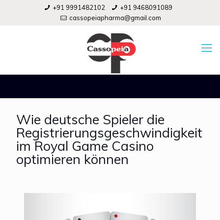
+91 9991482102
+91 9468091089
cassopeiapharma@gmail.com
Wie deutsche Spieler die
Registrierungsgeschwindigkeit
im Royal Game Casino
optimieren können