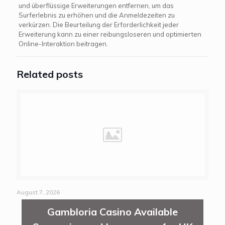
und überflüssige Erweiterungen entfernen, um das
Surferlebnis zu erhöhen und die Anmeldezeiten zu
verkürzen. Die Beurteilung der Erforderlichkeit jeder
Erweiterung kann zu einer reibungsloseren und optimierten
Online-Interaktion beitragen.
Related posts
August 7, 2026
Gambloria Casino Available