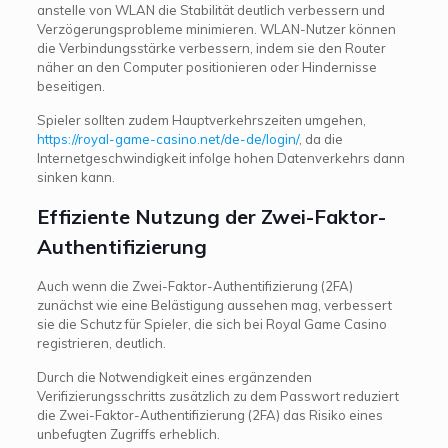
anstelle von WLAN die Stabilität deutlich verbessern und
Verzögerungsprobleme minimieren. WLAN-Nutzer können
die Verbindungsstärke verbessern, indem sie den Router
näher an den Computer positionieren oder Hindernisse
beseitigen.
Spieler sollten zudem Hauptverkehrszeiten umgehen,
https://royal-game-casino.net/de-de/login/
, da die
Internetgeschwindigkeit infolge hohen Datenverkehrs dann
sinken kann.
Effiziente Nutzung der Zwei-Faktor-
Authentifizierung
Auch wenn die Zwei-Faktor-Authentifizierung (2FA)
zunächst wie eine Belästigung aussehen mag, verbessert
sie die Schutz für Spieler, die sich bei Royal Game Casino
registrieren, deutlich.
Durch die Notwendigkeit eines ergänzenden
Verifizierungsschritts zusätzlich zu dem Passwort reduziert
die Zwei-Faktor-Authentifizierung (2FA) das Risiko eines
unbefugten Zugriffs erheblich.