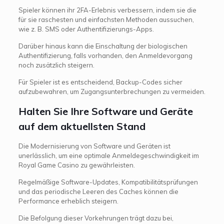
Spieler können ihr 2FA-Erlebnis verbessern, indem sie die
für sie raschesten und einfachsten Methoden aussuchen,
wie z. B. SMS oder Authentifizierungs-Apps.
Darüber hinaus kann die Einschaltung der biologischen
Authentifizierung, falls vorhanden, den Anmeldevorgang
noch zusätzlich steigern.
Für Spieler ist es entscheidend, Backup-Codes sicher
aufzubewahren, um Zugangsunterbrechungen zu vermeiden.
Halten Sie Ihre Software und Geräte
auf dem aktuellsten Stand
Die Modernisierung von Software und Geräten ist
unerlässlich, um eine optimale Anmeldegeschwindigkeit im
Royal Game Casino zu gewährleisten.
Regelmäßige Software-Updates, Kompatibilitätsprüfungen
und das periodische Leeren des Caches können die
Performance erheblich steigern.
Die Befolgung dieser Vorkehrungen trägt dazu bei,