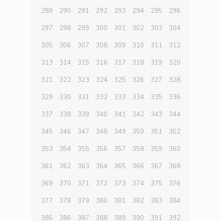
289
290
291
292
293
294
295
296
297
298
299
300
301
302
303
304
305
306
307
308
309
310
311
312
313
314
315
316
317
318
319
320
321
322
323
324
325
326
327
328
329
330
331
332
333
334
335
336
337
338
339
340
341
342
343
344
345
346
347
348
349
350
351
352
353
354
355
356
357
358
359
360
361
362
363
364
365
366
367
368
369
370
371
372
373
374
375
376
377
378
379
380
381
382
383
384
385
386
387
388
389
390
391
392