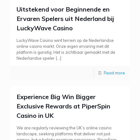
Uitstekend voor Beginnende en
Ervaren Spelers uit Nederland bij
LuckyWave Casino
LuckyWave Casino wint terrein op de Nederlandse
online casino markt. Onze eigen ervaring met dit
platform is gunstig. Het is zichtbaar gemaakt met de
Nederlandse speler
[…]
Read more
Experience Big Win Bigger
Exclusive Rewards at PiperSpin
Casino in UK
We are regularly reviewing the UK’s online casino
landscape, seeking platforms that deliver not just
games, but a holistic premium experience. PiperSpin