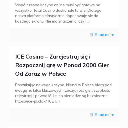
Współczesne kasyno online musi być gotowe na
wszystko. Total Casino doskonale to wie. Dlatego
nasza platforma elastycznie dopasowuje się do
każdego ekranu. Nie ma znaczenia, czy
[…]
Read more
ICE Casino – Zarejestruj się i
Rozpocznij grę w Ponad 2000 Gier
Od Zaraz w Polsce
Poszukując nowego kasyna, klienci w Polsce biorą pod
uwagę na kilka kluczowych rzeczy: ilość gier, szybkość
rejestracji i pewność, że ich pieniądze są bezpieczne
https://ice-pl.click/. ICE
[…]
Read more