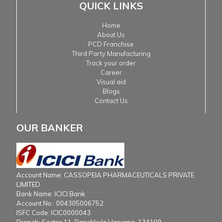
QUICK LINKS
Home
About Us
PCD Franchise
Third Party Manufacturing
Track your order
Career
Visual aid
Blogs
Contact Us
OUR BANKER
Account Name: CASSOPEIA PHARMACEUTICALS PRIVATE
LIMITED
Bank Name: ICICI Bank
Account No.: 004305006752
ISFC Code: ICIC0000043