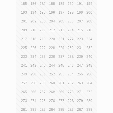
185
186
187
188
189
190
191
192
193
194
195
196
197
198
199
200
201
202
203
204
205
206
207
208
209
210
211
212
213
214
215
216
217
218
219
220
221
222
223
224
225
226
227
228
229
230
231
232
233
234
235
236
237
238
239
240
241
242
243
244
245
246
247
248
249
250
251
252
253
254
255
256
257
258
259
260
261
262
263
264
265
266
267
268
269
270
271
272
273
274
275
276
277
278
279
280
281
282
283
284
285
286
287
288