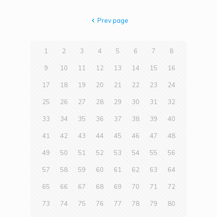
Prev page
1
2
3
4
5
6
7
8
9
10
11
12
13
14
15
16
17
18
19
20
21
22
23
24
25
26
27
28
29
30
31
32
33
34
35
36
37
38
39
40
41
42
43
44
45
46
47
48
49
50
51
52
53
54
55
56
57
58
59
60
61
62
63
64
65
66
67
68
69
70
71
72
73
74
75
76
77
78
79
80