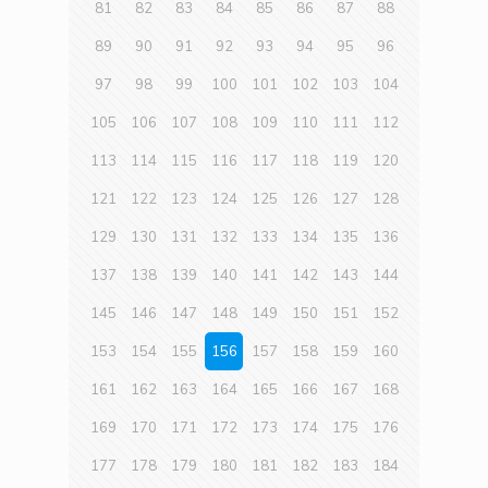
81
82
83
84
85
86
87
88
89
90
91
92
93
94
95
96
97
98
99
100
101
102
103
104
105
106
107
108
109
110
111
112
113
114
115
116
117
118
119
120
121
122
123
124
125
126
127
128
129
130
131
132
133
134
135
136
137
138
139
140
141
142
143
144
145
146
147
148
149
150
151
152
153
154
155
156
157
158
159
160
161
162
163
164
165
166
167
168
169
170
171
172
173
174
175
176
177
178
179
180
181
182
183
184