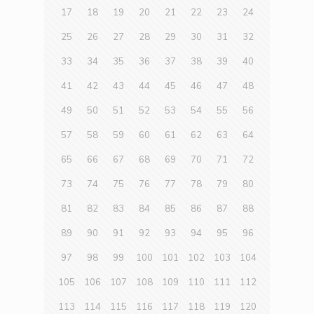
17
18
19
20
21
22
23
24
25
26
27
28
29
30
31
32
33
34
35
36
37
38
39
40
41
42
43
44
45
46
47
48
49
50
51
52
53
54
55
56
57
58
59
60
61
62
63
64
65
66
67
68
69
70
71
72
73
74
75
76
77
78
79
80
81
82
83
84
85
86
87
88
89
90
91
92
93
94
95
96
97
98
99
100
101
102
103
104
105
106
107
108
109
110
111
112
113
114
115
116
117
118
119
120