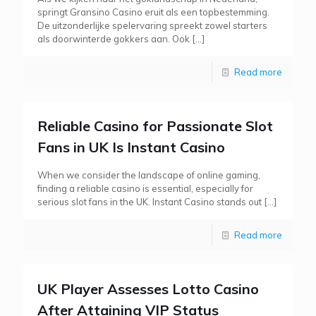
springt Gransino Casino eruit als een topbestemming.
De uitzonderlijke spelervaring spreekt zowel starters
als doorwinterde gokkers aan. Ook
[…]
Read more
Reliable Casino for Passionate Slot
Fans in UK Is Instant Casino
When we consider the landscape of online gaming,
finding a reliable casino is essential, especially for
serious slot fans in the UK. Instant Casino stands out
[…]
Read more
UK Player Assesses Lotto Casino
After Attaining VIP Status