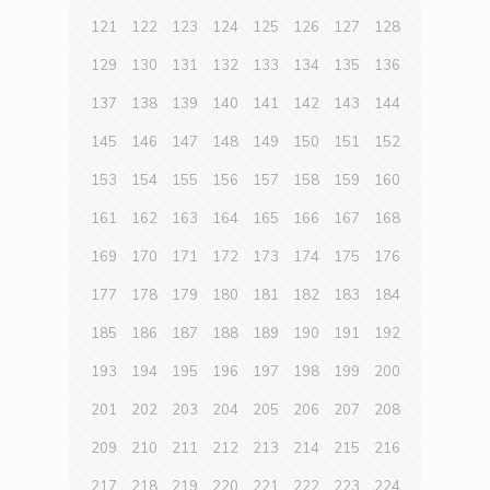
121
122
123
124
125
126
127
128
129
130
131
132
133
134
135
136
137
138
139
140
141
142
143
144
145
146
147
148
149
150
151
152
153
154
155
156
157
158
159
160
161
162
163
164
165
166
167
168
169
170
171
172
173
174
175
176
177
178
179
180
181
182
183
184
185
186
187
188
189
190
191
192
193
194
195
196
197
198
199
200
201
202
203
204
205
206
207
208
209
210
211
212
213
214
215
216
217
218
219
220
221
222
223
224