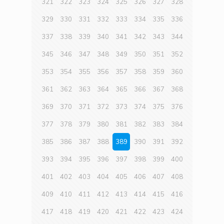
321
322
323
324
325
326
327
328
329
330
331
332
333
334
335
336
337
338
339
340
341
342
343
344
345
346
347
348
349
350
351
352
353
354
355
356
357
358
359
360
361
362
363
364
365
366
367
368
369
370
371
372
373
374
375
376
377
378
379
380
381
382
383
384
385
386
387
388
389
390
391
392
393
394
395
396
397
398
399
400
401
402
403
404
405
406
407
408
409
410
411
412
413
414
415
416
417
418
419
420
421
422
423
424