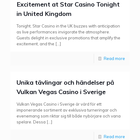
Excitement at Star Casino Tonight
in United Kingdom
Tonight, Star Casino in the UK buzzes with anticipation
as live performances invigorate the atmosphere.
Guests delight in exclusive promotions that amplify the
excitement, and the
[…]
Read more
Unika tävlingar och händelser på
Vulkan Vegas Casino i Sverige
Vulkan Vegas Casino i Sverige är värd för ett
imponerande sortiment av exklusiva turneringar och
evenemang som riktar sig till både nybörjare och vana
spelare. Dessa
[…]
Read more