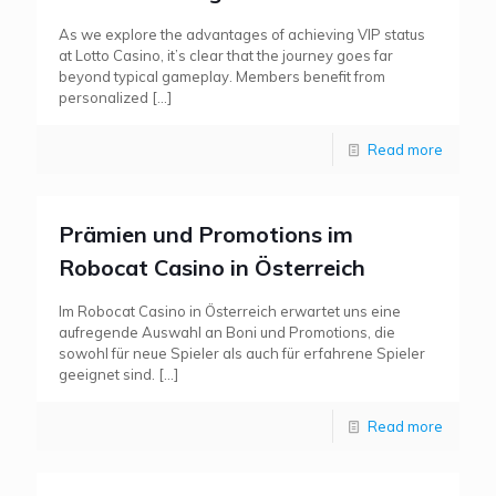
As we explore the advantages of achieving VIP status
at Lotto Casino, it’s clear that the journey goes far
beyond typical gameplay. Members benefit from
personalized
[…]
Read more
Prämien und Promotions im
Robocat Casino in Österreich
Im Robocat Casino in Österreich erwartet uns eine
aufregende Auswahl an Boni und Promotions, die
sowohl für neue Spieler als auch für erfahrene Spieler
geeignet sind.
[…]
Read more