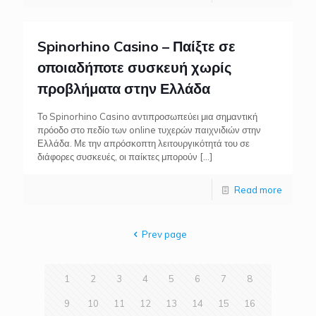
Spinorhino Casino – Παίξτε σε
οποιαδήποτε συσκευή χωρίς
προβλήματα στην Ελλάδα
Το Spinorhino Casino αντιπροσωπεύει μια σημαντική
πρόοδο στο πεδίο των online τυχερών παιχνιδιών στην
Ελλάδα. Με την απρόσκοπτη λειτουργικότητά του σε
διάφορες συσκευές, οι παίκτες μπορούν
[…]
Read more
Prev page
1
2
3
4
5
6
7
8
9
10
11
12
13
14
15
16