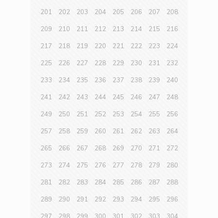
201
202
203
204
205
206
207
208
209
210
211
212
213
214
215
216
217
218
219
220
221
222
223
224
225
226
227
228
229
230
231
232
233
234
235
236
237
238
239
240
241
242
243
244
245
246
247
248
249
250
251
252
253
254
255
256
257
258
259
260
261
262
263
264
265
266
267
268
269
270
271
272
273
274
275
276
277
278
279
280
281
282
283
284
285
286
287
288
289
290
291
292
293
294
295
296
297
298
299
300
301
302
303
304