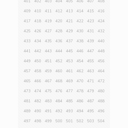
401
402
403
404
405
406
407
408
409
410
411
412
413
414
415
416
417
418
419
420
421
422
423
424
425
426
427
428
429
430
431
432
433
434
435
436
437
438
439
440
441
442
443
444
445
446
447
448
449
450
451
452
453
454
455
456
457
458
459
460
461
462
463
464
465
466
467
468
469
470
471
472
473
474
475
476
477
478
479
480
481
482
483
484
485
486
487
488
489
490
491
492
493
494
495
496
497
498
499
500
501
502
503
504