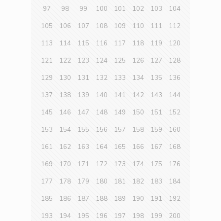
97
98
99
100
101
102
103
104
105
106
107
108
109
110
111
112
113
114
115
116
117
118
119
120
121
122
123
124
125
126
127
128
129
130
131
132
133
134
135
136
137
138
139
140
141
142
143
144
145
146
147
148
149
150
151
152
153
154
155
156
157
158
159
160
161
162
163
164
165
166
167
168
169
170
171
172
173
174
175
176
177
178
179
180
181
182
183
184
185
186
187
188
189
190
191
192
193
194
195
196
197
198
199
200