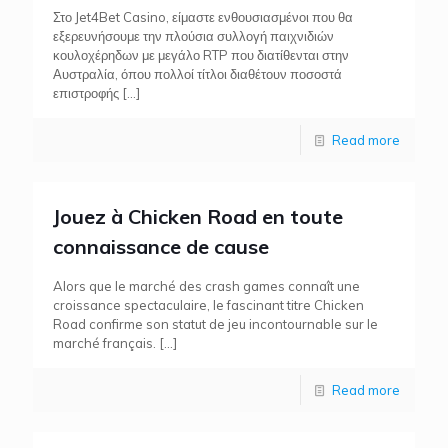
Στο Jet4Bet Casino, είμαστε ενθουσιασμένοι που θα
εξερευνήσουμε την πλούσια συλλογή παιχνιδιών
κουλοχέρηδων με μεγάλο RTP που διατίθενται στην
Αυστραλία, όπου πολλοί τίτλοι διαθέτουν ποσοστά
επιστροφής
[…]
Read more
Jouez à Chicken Road en toute
connaissance de cause
Alors que le marché des crash games connaît une
croissance spectaculaire, le fascinant titre Chicken
Road confirme son statut de jeu incontournable sur le
marché français.
[…]
Read more