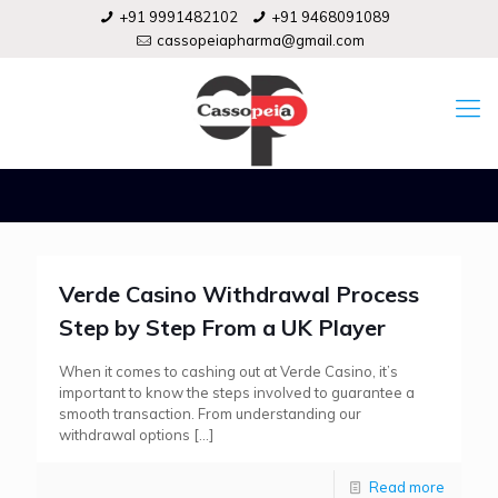
+91 9991482102
+91 9468091089
cassopeiapharma@gmail.com
Verde Casino Withdrawal Process
Step by Step From a UK Player
When it comes to cashing out at Verde Casino, it’s
important to know the steps involved to guarantee a
smooth transaction. From understanding our
withdrawal options
[…]
Read more