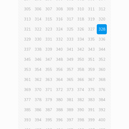
305
306
307
308
309
310
311
312
313
314
315
316
317
318
319
320
321
322
323
324
325
326
327
328
329
330
331
332
333
334
335
336
337
338
339
340
341
342
343
344
345
346
347
348
349
350
351
352
353
354
355
356
357
358
359
360
361
362
363
364
365
366
367
368
369
370
371
372
373
374
375
376
377
378
379
380
381
382
383
384
385
386
387
388
389
390
391
392
393
394
395
396
397
398
399
400