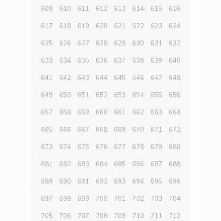
609
610
611
612
613
614
615
616
617
618
619
620
621
622
623
624
625
626
627
628
629
630
631
632
633
634
635
636
637
638
639
640
641
642
643
644
645
646
647
648
649
650
651
652
653
654
655
656
657
658
659
660
661
662
663
664
665
666
667
668
669
670
671
672
673
674
675
676
677
678
679
680
681
682
683
684
685
686
687
688
689
690
691
692
693
694
695
696
697
698
699
700
701
702
703
704
705
706
707
708
709
710
711
712