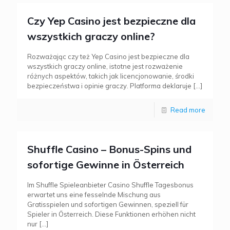
Czy Yep Casino jest bezpieczne dla
wszystkich graczy online?
Rozważając czy też Yep Casino jest bezpieczne dla
wszystkich graczy online, istotne jest rozważenie
różnych aspektów, takich jak licencjonowanie, środki
bezpieczeństwa i opinie graczy. Platforma deklaruje
[…]
Read more
Shuffle Casino – Bonus-Spins und
sofortige Gewinne in Österreich
Im Shuffle Spieleanbieter Casino Shuffle Tagesbonus
erwartet uns eine fesselnde Mischung aus
Gratisspielen und sofortigen Gewinnen, speziell für
Spieler in Österreich. Diese Funktionen erhöhen nicht
nur
[…]