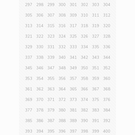
297
298
299
300
301
302
303
304
305
306
307
308
309
310
311
312
313
314
315
316
317
318
319
320
321
322
323
324
325
326
327
328
329
330
331
332
333
334
335
336
337
338
339
340
341
342
343
344
345
346
347
348
349
350
351
352
353
354
355
356
357
358
359
360
361
362
363
364
365
366
367
368
369
370
371
372
373
374
375
376
377
378
379
380
381
382
383
384
385
386
387
388
389
390
391
392
393
394
395
396
397
398
399
400