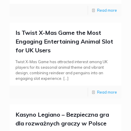
Read more
Is Twist X-Mas Game the Most
Engaging Entertaining Animal Slot
for UK Users
Twist X-Mas Game has attracted interest among UK
players for its seasonal animal theme and vibrant
design, combining reindeer and penguins into an
engaging slot experience.
[…]
Read more
Kasyno Legiano – Bezpieczna gra
dla rozważnych graczy w Polsce