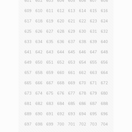
601
602
603
604
605
606
607
608
609
610
611
612
613
614
615
616
617
618
619
620
621
622
623
624
625
626
627
628
629
630
631
632
633
634
635
636
637
638
639
640
641
642
643
644
645
646
647
648
649
650
651
652
653
654
655
656
657
658
659
660
661
662
663
664
665
666
667
668
669
670
671
672
673
674
675
676
677
678
679
680
681
682
683
684
685
686
687
688
689
690
691
692
693
694
695
696
697
698
699
700
701
702
703
704