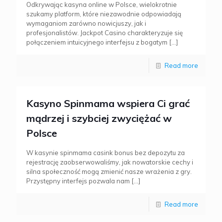
Odkrywając kasyna online w Polsce, wielokrotnie
szukamy platform, które niezawodnie odpowiadają
wymaganiom zarówno nowicjuszy, jak i
profesjonalistów. Jackpot Casino charakteryzuje się
połączeniem intuicyjnego interfejsu z bogatym
[…]
Read more
Kasyno Spinmama wspiera Ci grać
mądrzej i szybciej zwyciężać w
Polsce
W kasynie spinmama casink bonus bez depozytu za
rejestrację zaobserwowaliśmy, jak nowatorskie cechy i
silna społeczność mogą zmienić nasze wrażenia z gry.
Przystępny interfejs pozwala nam
[…]
Read more