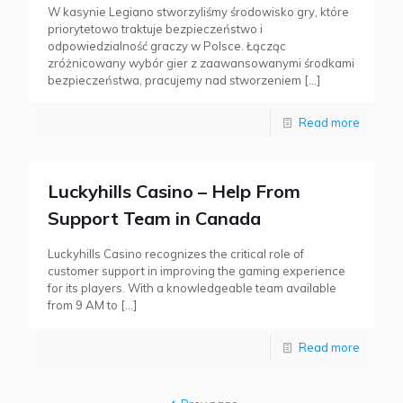
W kasynie Legiano stworzyliśmy środowisko gry, które
priorytetowo traktuje bezpieczeństwo i
odpowiedzialność graczy w Polsce. Łącząc
zróżnicowany wybór gier z zaawansowanymi środkami
bezpieczeństwa, pracujemy nad stworzeniem
[…]
Read more
Luckyhills Casino – Help From
Support Team in Canada
Luckyhills Casino recognizes the critical role of
customer support in improving the gaming experience
for its players. With a knowledgeable team available
from 9 AM to
[…]
Read more