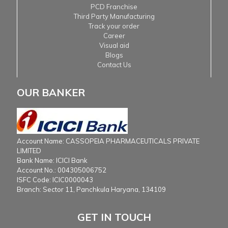
PCD Franchise
Third Party Manufacturing
Track your order
Career
Visual aid
Blogs
Contact Us
OUR BANKER
Account Name: CASSOPEIA PHARMACEUTICALS PRIVATE
LIMITED
Bank Name: ICICI Bank
Account No.: 004305006752
ISFC Code: ICIC0000043
Branch: Sector 11, Panchkula Haryana, 134109
GET IN TOUCH